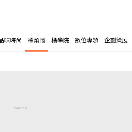
品味時尚
橘煩惱
橘學院
數位專題
企劃策展