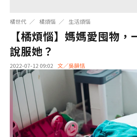
橘世代
橘煩惱
生活煩惱
【橘煩惱】媽媽愛囤物，
說服她？
2022-07-12 09:02
文／吳韻恬