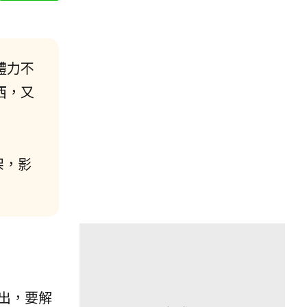
體力不
西，又
架，影
出，要解