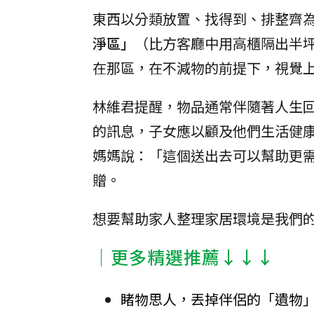
東西以分類放置、找得到、排整齊
淨區」
（比方客廳中用高櫃隔出半
在那區，在不減物的前提下，視覺
林維君提醒，物品通常伴隨著人生
的訊息，子女應以顧及他們生活健
媽媽說：「這個送出去可以幫助更
贈。
想要幫助家人整理家居環境是我們
│更多精選推薦↓↓↓
睹物思人，丟掉伴侶的「遺物