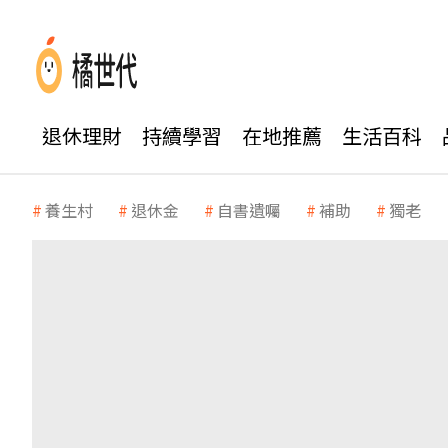
退休理財
持續學習
在地推薦
生活百科
養生村
退休金
自書遺囑
補助
獨老