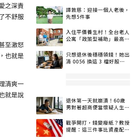
愛之深責
譚敦慈：迎接一個人老後，
了不舒服
先想5件事
入住平價養生村！全台老人
公寓「政策型補助」最高打
甚至激怒
5折
只想退休後穩穩領錢！她出
，也就是
清 0056 換這 3 檔好股：
股價高點照樣買
理清爽一
也就是說
退休第一天就崩潰！60歲
男對著超商便當懷疑人生
「一切好安靜」
戰爭開打，錢變廢紙？教授
提醒：這三件事比資產配置
更重要！