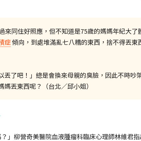
媽過來同住好照應，但不知道是75歲的媽媽年紀大了
積症
傾向，到處堆滿亂七八糟的東西，捨不得丟東
以丟了吧！」總是會換來母親的臭臉，因此不時吵
媽媽丟東西呢？（台北／邱小姐）
方
嗎？」柳營奇美醫院血液腫瘤科臨床心理師林維君指