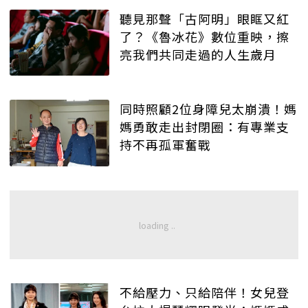
聽見那聲「古阿明」眼眶又紅
了？《魯冰花》數位重映，擦
亮我們共同走過的人生歲月
同時照顧2位身障兒太崩潰！媽
媽勇敢走出封閉圈：有專業支
持不再孤軍奮戰
不給壓力、只給陪伴！女兒登