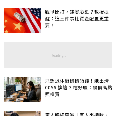
戰爭開打，錢變廢紙？教授提
醒：這三件事比資產配置更重
要！
只想退休後穩穩領錢！她出清
0056 換這 3 檔好股：股價高點
照樣買
家人臨終突喊「有人來接我、