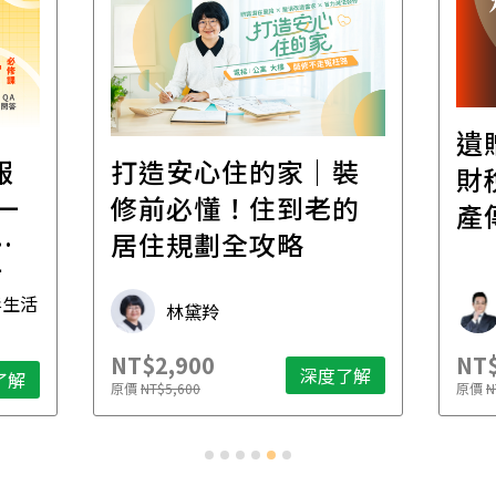
遺
報
打造安心住的家｜裝
財
一
修前必懂！住到老的
產
一
居住規劃全攻略
先
毒生活
林黛羚
NT$2,900
NT$
深度了解
了解
原價
NT$5,600
原價
N