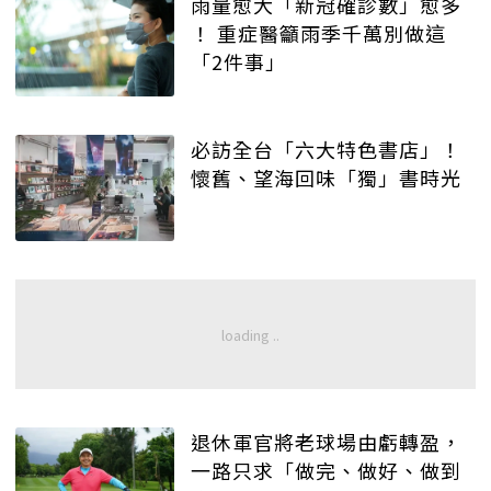
雨量愈大「新冠確診數」愈多
！ 重症醫籲雨季千萬別做這
「2件事」
必訪全台「六大特色書店」！
懷舊、望海回味「獨」書時光
退休軍官將老球場由虧轉盈，
一路只求「做完、做好、做到