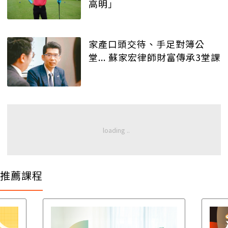
高明」
家產口頭交待、手足對簿公
堂... 蘇家宏律師財富傳承3堂課
推薦課程