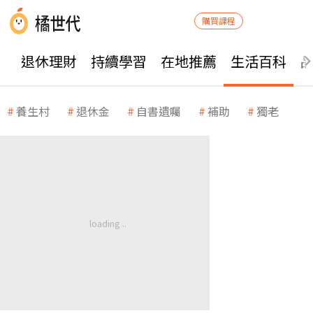
購買課程
退休理財
持續學習
在地推薦
生活百科
養生村
退休金
自書遺囑
補助
獨老