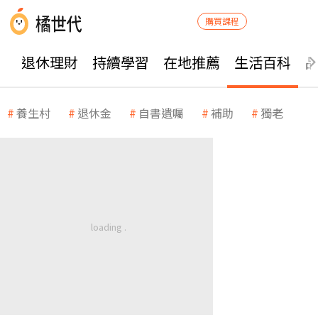
購買課程
退休理財
持續學習
在地推薦
生活百科
養生村
退休金
自書遺囑
補助
獨老