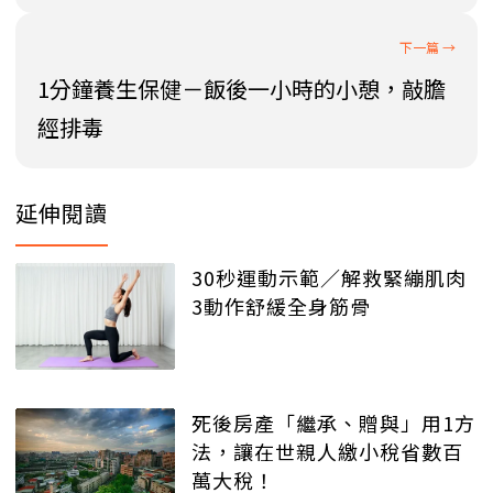
1分鐘養生保健－飯後一小時的小憩，敲膽
經排毒
延伸閱讀
30秒運動示範／解救緊繃肌肉
3動作舒緩全身筋骨
死後房產「繼承、贈與」用1方
法，讓在世親人繳小稅省數百
萬大稅！