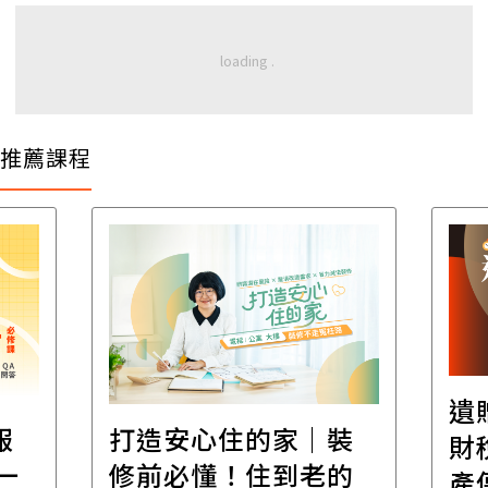
推薦課程
遺
報
打造安心住的家｜裝
財
一
修前必懂！住到老的
產