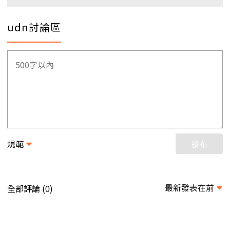
udn討論區
規範
發布
最新發表在前
全部評論 (
)
0