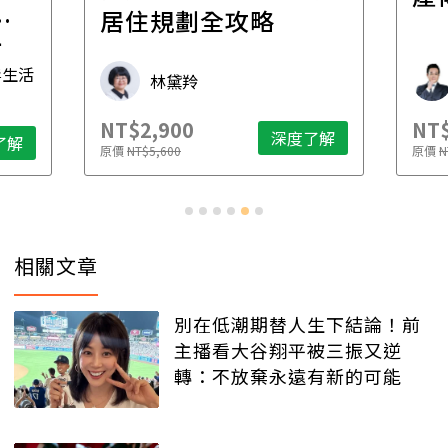
一
居住規劃全攻略
先
毒生活
林黛羚
NT$2,900
NT$
深度了解
了解
原價
NT$5,600
原價
N
相關文章
別在低潮期替人生下結論！前
主播看大谷翔平被三振又逆
轉：不放棄永遠有新的可能