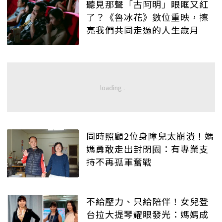
聽見那聲「古阿明」眼眶又紅
了？《魯冰花》數位重映，擦
亮我們共同走過的人生歲月
同時照顧2位身障兒太崩潰！媽
媽勇敢走出封閉圈：有專業支
持不再孤軍奮戰
不給壓力、只給陪伴！女兒登
台拉大提琴耀眼發光：媽媽成