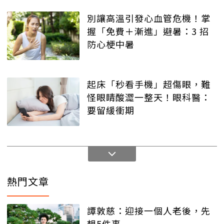
別讓高溫引發心血管危機！掌
握「免費＋漸進」避暑：3 招
防心梗中暑
起床「秒看手機」超傷眼，難
怪眼睛酸澀一整天！眼科醫：
要留緩衝期
熱門文章
譚敦慈：迎接一個人老後，先
想5件事