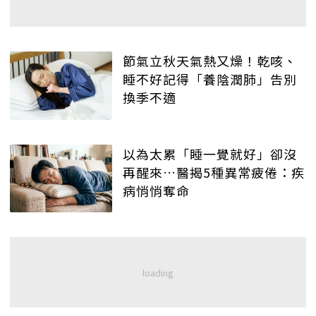
節氣立秋天氣熱又燥！乾咳、
睡不好記得「養陰潤肺」告別
換季不適
以為太累「睡一覺就好」卻沒
再醒來…醫揭5種異常疲倦：疾
病悄悄奪命