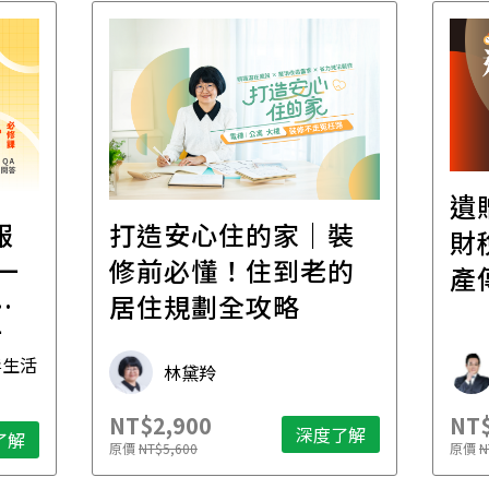
遺
報
打造安心住的家｜裝
財
一
修前必懂！住到老的
產
一
居住規劃全攻略
先
毒生活
林黛羚
NT$2,900
NT$
深度了解
了解
原價
NT$5,600
原價
N