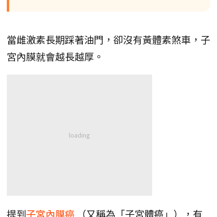
當雌激素長期踩著油門，卻沒有黃體素煞車，子
宮內膜就會越長越厚。
提到
子宮內膜癌
（又稱為「子宮體癌」），有