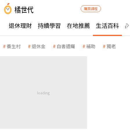
購買課程
退休理財
持續學習
在地推薦
生活百科
養生村
退休金
自書遺囑
補助
獨老