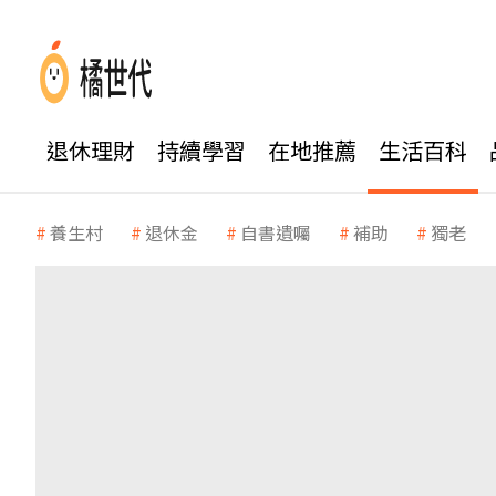
退休理財
持續學習
在地推薦
生活百科
養生村
退休金
自書遺囑
補助
獨老