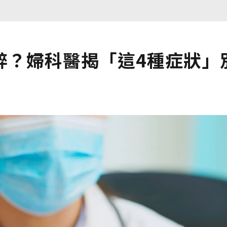
醉？婦科醫揭「這4種症狀」