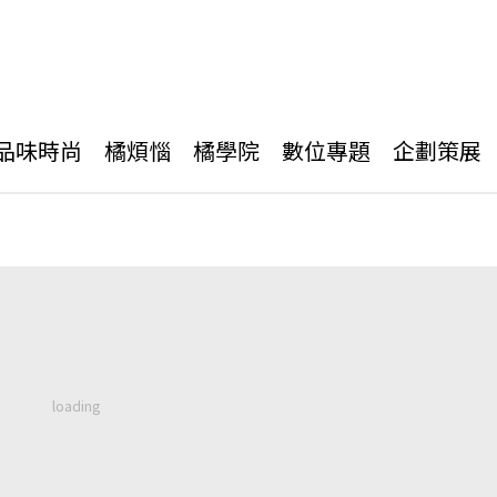
品味時尚
橘煩惱
橘學院
數位專題
企劃策展