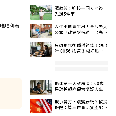
譚敦慈：迎接一個人老後，
先想5件事
難順利著
入住平價養生村！全台老人
公寓「政策型補助」最高打
5折
只想退休後穩穩領錢！她出
清 0056 換這 3 檔好股：
股價高點照樣買
退休第一天就崩潰！60歲
男對著超商便當懷疑人生
「一切好安靜」
戰爭開打，錢變廢紙？教授
提醒：這三件事比資產配置
更重要！