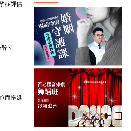
孕症評估
麻醉。
尬而拖延