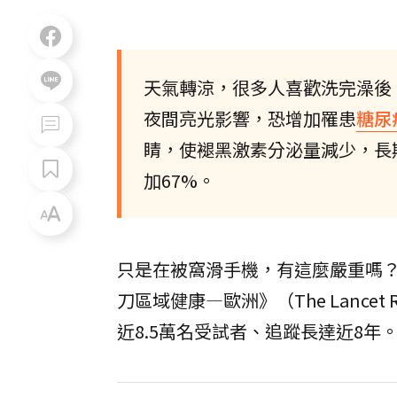
天氣轉涼，很多人喜歡洗完澡後
夜間亮光影響，恐增加罹患
糖尿
睛，使褪黑激素分泌量減少，長
加67%。
只是在被窩滑手機，有這麼嚴重嗎
刀區域健康—歐洲》（The Lancet R
近8.5萬名受試者、追蹤長達近8年