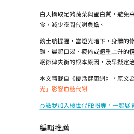
白天攝取足夠蔬菜與蛋白質，避免高
食，減少夜間代謝負擔。
魏士航提醒，當燈光暗下，身體的
難、晨起口渴、疲倦或體重上升的
眠節律失衡的根本原因，及早擬定
本文轉載自《優活健康網》，原文
光」影響血糖代謝
🍊點我加入橘世代FB粉專，一起展
編輯推薦