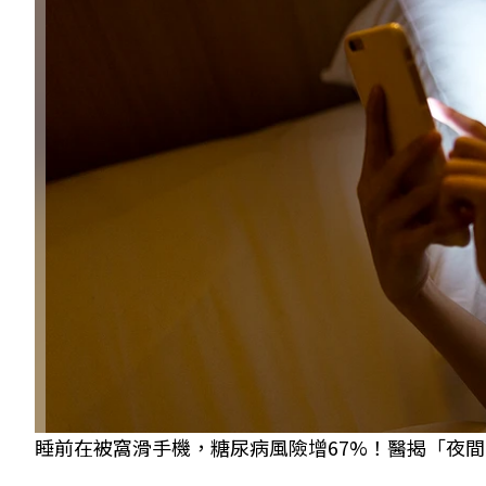
睡前在被窩滑手機，糖尿病風險增67%！醫揭「夜間亮光」