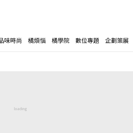
品味時尚
橘煩惱
橘學院
數位專題
企劃策展