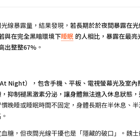
間光線暴露量，結果發現，
若長期於於夜間暴露在光
若與在完全黑暗環境下
睡眠
的人相比，暴露在最亮
高出整整67%
。
t At Night），包含手機、平板、電視螢幕光及室
鐘，抑制褪黑激素分泌，讓身體無法進入休息狀態，
習慣晚睡或睡眠時間不固定，身體長期在半休息、半
高。
定血糖，但夜間光線干擾也是「隱藏的破口」。魏士