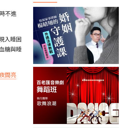
時不進
現入睡困
血糖與睡
夜間亮