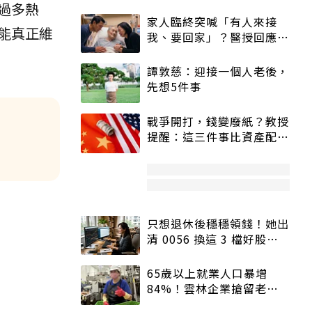
過多熱
家人臨終突喊「有人來接
能真正維
我、要回家」？醫授回應方
式快學：避免抱憾終生
譚敦慈：迎接一個人老後，
先想5件事
戰爭開打，錢變廢紙？教授
提醒：這三件事比資產配置
更重要！
只想退休後穩穩領錢！她出
清 0056 換這 3 檔好股：
股價高點照樣買
65歲以上就業人口暴增
84%！雲林企業搶留老員
工：穩定性高、經驗豐富