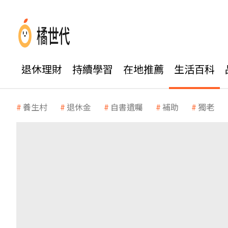
退休理財
持續學習
在地推薦
生活百科
養生村
退休金
自書遺囑
補助
獨老