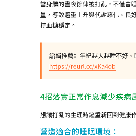
當身體的晝夜節律被打亂，不僅會
量，導致體重上升與代謝惡化。良
持血糖穩定。
編輯推薦》年紀越大越睡不好、
https://reurl.cc/xKa4ob
4招落實正常作息減少疾病
想讓打亂的生理時鐘重新回到健康作
營造適合的睡眠環境：