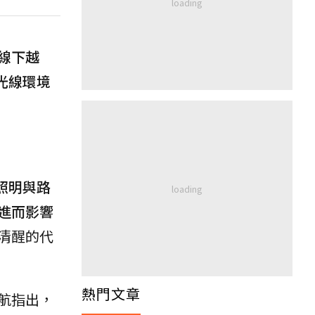
線下越
光線環境
內照明與路
進而影響
清醒的代
熱門文章
航指出，