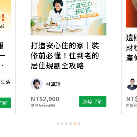
遺
報
打造安心住的家｜裝
財
一
修前必懂！住到老的
產
一
居住規劃全攻略
先
毒生活
林黛羚
NT$2,900
NT$
深度了解
了解
原價
NT$5,600
原價
N