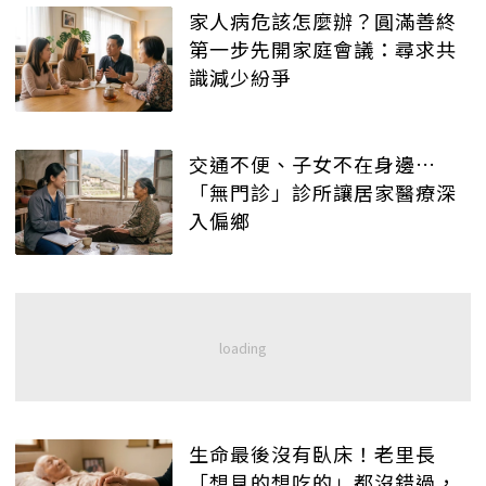
家人病危該怎麼辦？圓滿善終
第一步先開家庭會議：尋求共
識減少紛爭
交通不便、子女不在身邊…
「無門診」診所讓居家醫療深
入偏鄉
生命最後沒有臥床！老里長
「想見的想吃的」都沒錯過，