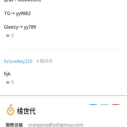
TG→ yy9882
Gleezy→ yy789
0
futurekey210
8 個月內
hjk
0
服務信箱
orangevip@udngroup.com