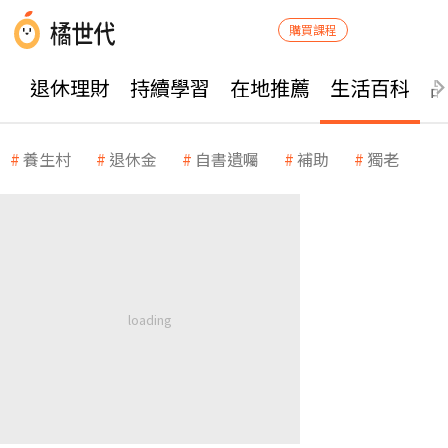
購買課程
退休理財
持續學習
在地推薦
生活百科
養生村
退休金
自書遺囑
補助
獨老