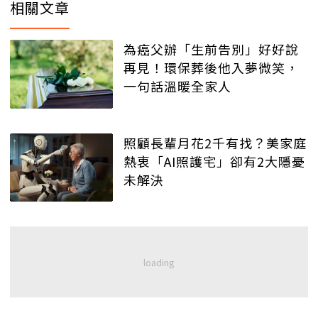
相關文章
為癌父辦「生前告別」好好說
再見！環保葬後他入夢微笑，
一句話溫暖全家人
照顧長輩月花2千有找？美家庭
熱衷「AI照護宅」卻有2大隱憂
未解決