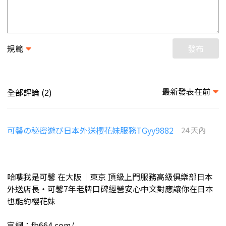
規範
發布
最新發表在前
全部評論 (
)
2
可馨の秘密遊び日本外送櫻花妹服務TGyy9882
24 天內
哈嘍我是可馨 在大阪｜東京 頂級上門服務高級俱樂部日本
外送店長・可馨7年老牌口碑經營安心中文對應讓你在日本
也能約櫻花妹
官網：fb664.com/