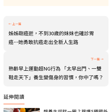
姊姊剛癌逝，不到30歲的妹妹也確診胃
癌…她勇敢抗癌走出全新人生路
熟齡早上運動超NG行為 「太早出門、一雙
鞋走天下」養生變傷身的習慣，你中了嗎？
延伸閱讀
想養生卻胖一圈？踢爆5種國外