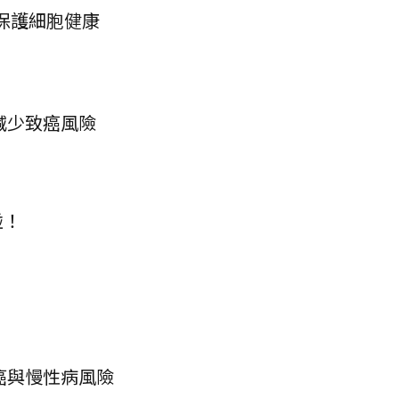
 保護細胞健康
減少致癌風險
碰！
癌與慢性病風險