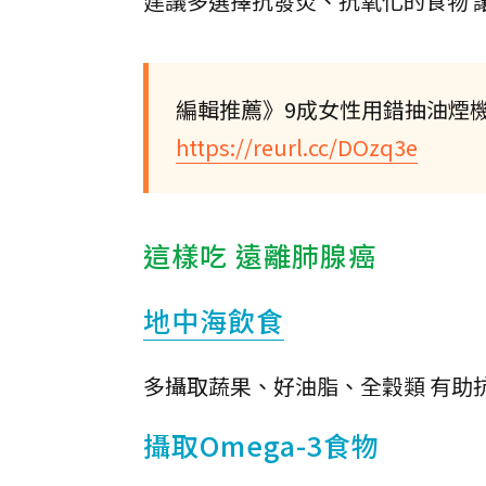
建議多選擇抗發炎、抗氧化的食物 
編輯推薦》9成女性用錯抽油煙
https://reurl.cc/DOzq3e
這樣吃 遠離肺腺癌
地中海飲食
多攝取蔬果、好油脂、全穀類 有助
攝取Omega-3食物