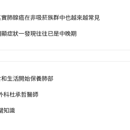
其實肺腺癌在非吸菸族群中也越來越常見
明顯症狀一發現往往已是中晚期
食和生活開始保養肺部
腔外科杜承哲醫師
關知識