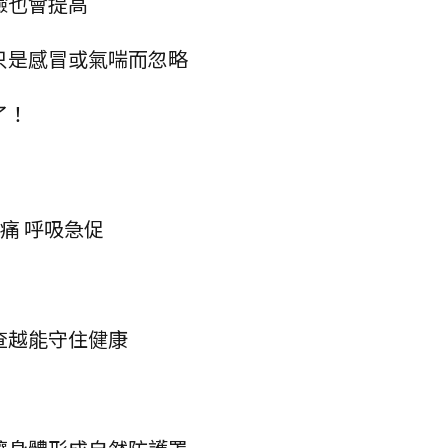
險也會提高
只是感冒或氣喘而忽略
了！
胸痛 呼吸急促
查越能守住健康