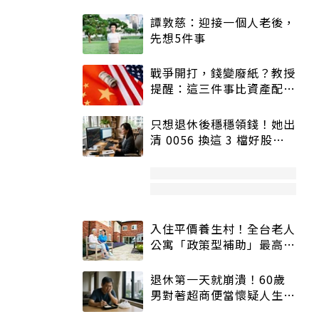
譚敦慈：迎接一個人老後，
先想5件事
戰爭開打，錢變廢紙？教授
提醒：這三件事比資產配置
更重要！
只想退休後穩穩領錢！她出
清 0056 換這 3 檔好股：
股價高點照樣買
入住平價養生村！全台老人
公寓「政策型補助」最高打
5折
退休第一天就崩潰！60歲
男對著超商便當懷疑人生
「一切好安靜」