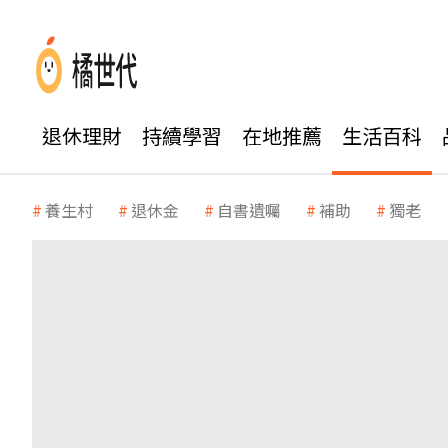
退休理財
持續學習
在地推薦
生活百科
養生村
退休金
自書遺囑
補助
獨老