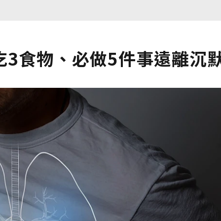
吃3食物、必做5件事遠離沉