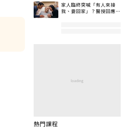
家人臨終突喊「有人來接
我、要回家」？醫授回應方
式快學：避免抱憾終生
熱門課程