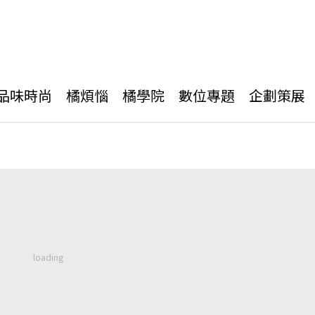
品味時尚
橘煩惱
橘學院
數位專題
企劃策展