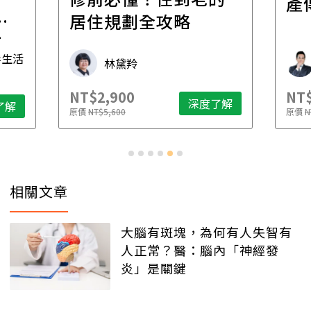
產
一
居住規劃全攻略
先
毒生活
林黛羚
NT$2,900
NT$
深度了解
了解
原價
NT$5,600
原價
N
相關文章
大腦有斑塊，為何有人失智有
人正常？醫：腦內「神經發
炎」是關鍵