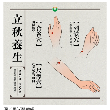
圖／馬光醫療網