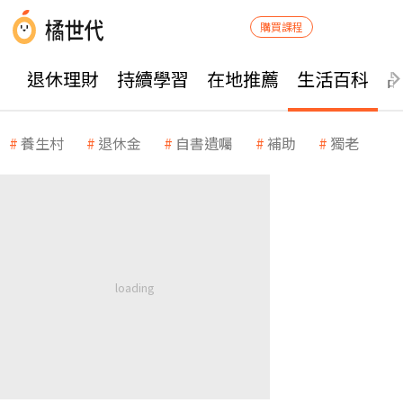
購買課程
退休理財
持續學習
在地推薦
生活百科
養生村
退休金
自書遺囑
補助
獨老