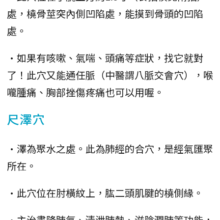
處，橈骨莖突內側凹陷處，能摸到骨頭的凹陷
處。
•如果有咳嗽、氣喘、頭痛等症狀，找它就對
了！此穴又能通任脈（中醫謂八脈交會穴），喉
嚨腫痛、胸部挫傷疼痛也可以用喔。
尺澤穴
•澤為聚水之處。此為肺經的合穴，是經氣匯聚
所在。
•此穴位在肘橫紋上，肱二頭肌腱的橈側緣。
•主治肅降肺氣、清泄肺熱、滋陰潤肺等功能，