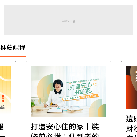
推薦課程
遺
報
打造安心住的家｜裝
財
一
修前必懂！住到老的