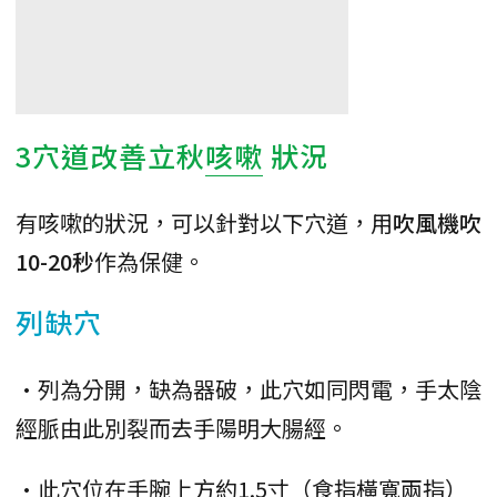
3穴道改善立秋
咳嗽
狀況
有咳嗽的狀況，可以針對以下穴道，用
吹風機吹
10-20秒
作為保健。
列缺穴
•列為分開，缺為器破，此穴如同閃電，手太陰
經脈由此別裂而去手陽明大腸經。
•此穴位在手腕上方約1.5寸（食指橫寬兩指）