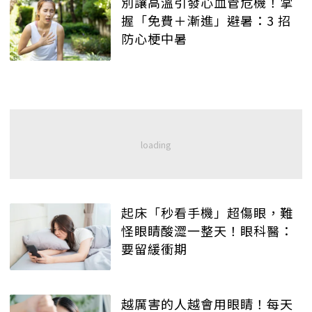
別讓高溫引發心血管危機！掌
握「免費＋漸進」避暑：3 招
防心梗中暑
起床「秒看手機」超傷眼，難
怪眼睛酸澀一整天！眼科醫：
要留緩衝期
越厲害的人越會用眼睛！每天