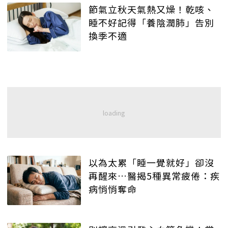
節氣立秋天氣熱又燥！乾咳、
睡不好記得「養陰潤肺」告別
換季不適
以為太累「睡一覺就好」卻沒
再醒來…醫揭5種異常疲倦：疾
病悄悄奪命