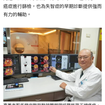
癌症進行篩檢，也為失智症的早期診斷提供強而
有力的輔助。
嘉義市聖馬爾定醫院醫師門朝陽呼籲民眾正視癌症，