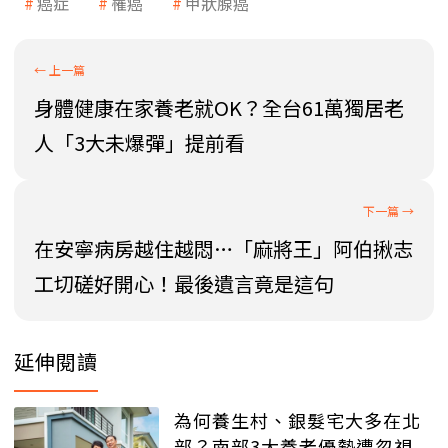
癌症
罹癌
甲狀腺癌
身體健康在家養老就OK？全台61萬獨居老
人「3大未爆彈」提前看
在安寧病房越住越悶…「麻將王」阿伯揪志
工切磋好開心！最後遺言竟是這句
延伸閱讀
為何養生村、銀髮宅大多在北
部？南部3大養老優勢遭忽視