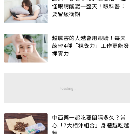
怪眼睛酸澀一整天！眼科醫：
要留緩衝期
越厲害的人越會用眼睛！每天
練習4種「視覺力」工作更能發
揮實力
中西藥一起吃要間隔多久？當
心「7大相沖組合」身體越吃越
糟