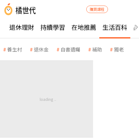
購買課程
退休理財
持續學習
在地推薦
生活百科
養生村
退休金
自書遺囑
補助
獨老