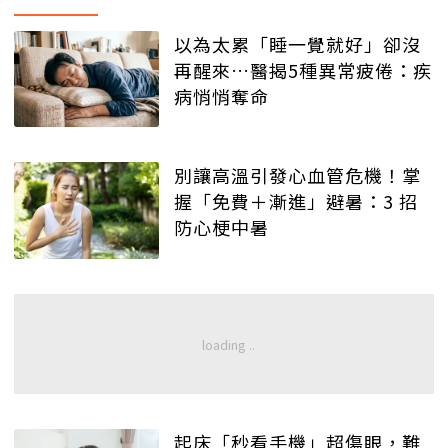
以為太累「睡一覺就好」卻沒
再醒來…醫揭5種異常疲倦：疾
病悄悄奪命
別讓高溫引發心血管危機！掌
握「免費＋漸進」避暑：3 招
防心梗中暑
起床「秒看手機」超傷眼，難