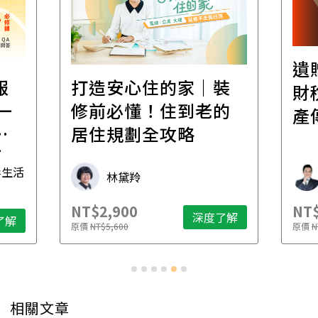
遺
報
打造安心住的家｜裝
財
一
修前必懂！住到老的
產
一
居住規劃全攻略
先
毒生活
林黛羚
NT$2,900
NT$
深度了解
了解
原價
NT$5,600
原價
N
相關文章