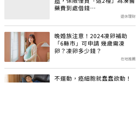
癌
，保險僅買「這2種」為湊醫
藥費到處借錢…
退休理財
晚婚族注意！2024凍卵補助
「6縣市」可申請 幾歲需凍
卵？凍卵多少錢？
在地推薦
不運動，癌細胞就蠢蠢欲動！
每天運動X分鐘預防7種癌症
生活百科
師生變姐妹！美容科老師為癌
逝學生畫最後妝容 家長一舉動
圓滿了