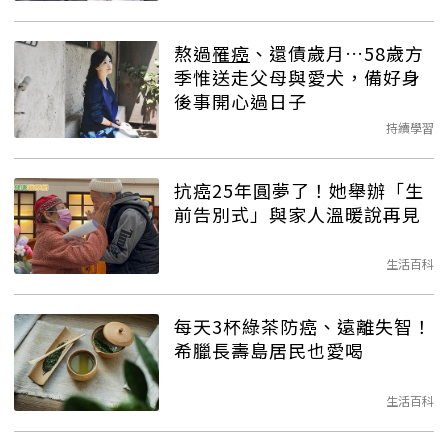
熬過
罹癌
、還債歲月…58歲方
季惟送走父母與愛犬，備好身
後事開心過日子
持續學習
抗癌25年圓夢了！她舉辦「生
前告別式」與家人溫暖說再見
生活百科
每天3杯綠茶防癌、遠離失智！
希臘長壽島居民也愛喝
生活百科