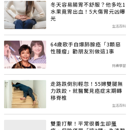
冬天容易腸胃不舒服？他多吃1
水果竟胃出血！5大傷胃元凶曝
光
生活百科
64歲歌手自爆肺腺癌「3顆惡
性腫瘤」勸朋友別做這1事
持續學習
走路跌倒別輕忽！55婦雙腿無
力跌跤，就醫驚見癌症末期轉
移脊椎
生活百科
雙重打擊！平常很養生卻
罹