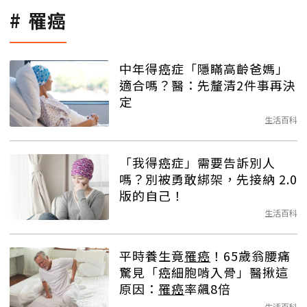
罹癌
中年得癌症「隱瞞高齡爸媽」
適合嗎？醫：先釐清2件事再決
定
生活百科
「我得癌症」需要告訴別人
嗎？別被勇敢綁架，先接納 2.0
版的自己！
生活百科
平時養生竟
罹癌
！65歲翁腰痛
驚見「癌細胞啃入骨」醫揪這
原因：
罹癌
率飆8倍
生活百科