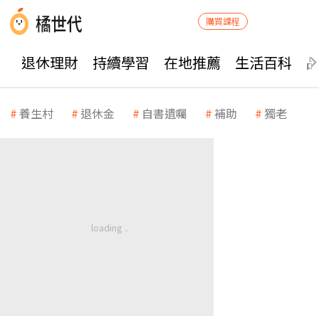
購買課程
退休理財
持續學習
在地推薦
生活百科
養生村
退休金
自書遺囑
補助
獨老