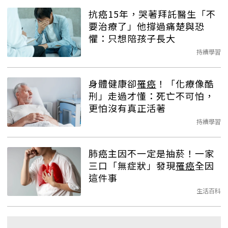
抗癌15年，哭著拜託醫生「不
要治療了」他撐過痛楚與恐
懼：只想陪孩子長大
持續學習
身體健康卻
罹癌
！「化療像酷
刑」走過才懂：死亡不可怕，
更怕沒有真正活著
持續學習
肺癌主因不一定是抽菸！一家
三口「無症狀」發現
罹癌
全因
這件事
生活百科