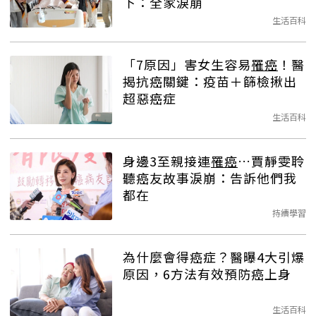
下：全家淚崩
生活百科
「7原因」害女生容易
罹癌
！醫
揭抗癌關鍵：疫苗＋篩檢揪出
超惡癌症
生活百科
身邊3至親接連
罹癌
…賈靜雯聆
聽癌友故事淚崩：告訴他們我
都在
持續學習
為什麼會得癌症？醫曝4大引爆
原因，6方法有效預防癌上身
生活百科