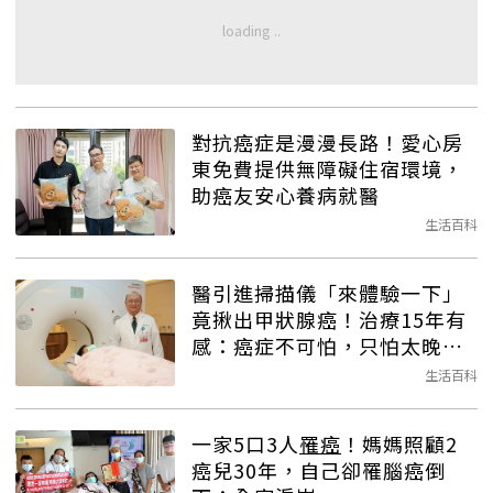
對抗癌症是漫漫長路！愛心房
東免費提供無障礙住宿環境，
助癌友安心養病就醫
生活百科
醫引進掃描儀「來體驗一下」
竟揪出甲狀腺癌！治療15年有
感：癌症不可怕，只怕太晚發
現
生活百科
一家5口3人
罹癌
！媽媽照顧2
癌兒30年，自己卻罹腦癌倒