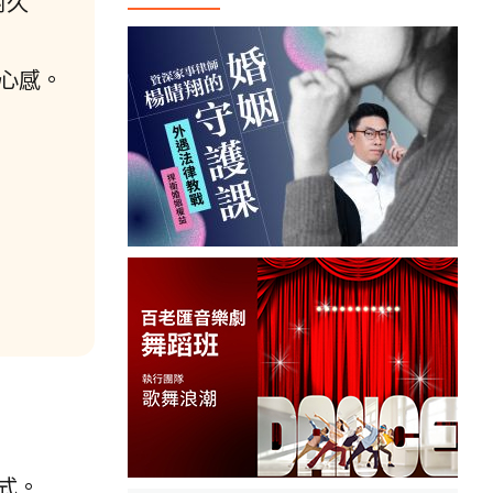
耐久
心感。
式。