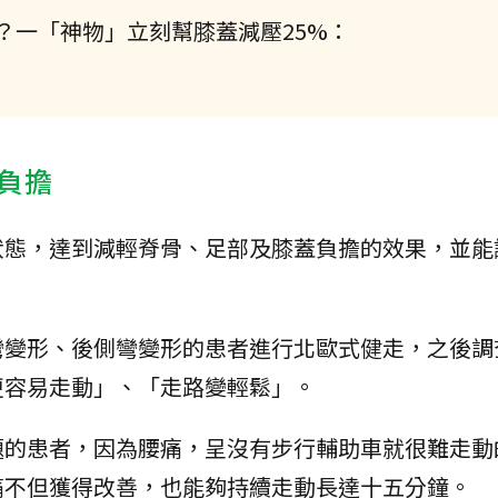
？一「神物」立刻幫膝蓋減壓25%：
負擔
狀態，達到減輕脊骨、足部及膝蓋負擔的效果，並能
彎變形、後側彎變形的患者進行北歐式健走，之後調
更容易走動」、「走路變輕鬆」。
題的患者，因為腰痛，呈沒有步行輔助車就很難走動
痛不但獲得改善，也能夠持續走動長達十五分鐘。