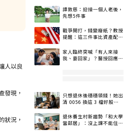
譚敦慈：迎接一個人老後，
先想5件事
戰爭開打，錢變廢紙？教授
提醒：這三件事比資產配置
更重要！
家人臨終突喊「有人來接
我、要回家」？醫授回應方
式快學：避免抱憾終生
讓人以良
查發現，
只想退休後穩穩領錢！她出
清 0056 換這 3 檔好股：
股價高點照樣買
退休養生村新趨勢「和大學
的狀況，
當鄰居」：沒上課不能住、
宿舍變養老房