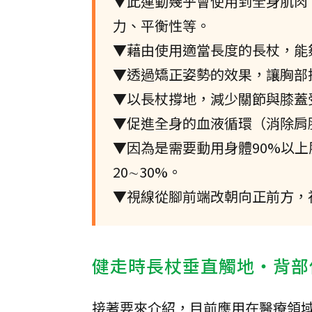
▼此運動幾乎會使用到全身肌肉
力、平衡性等。
▼藉由使用適當長度的長杖，能
▼透過矯正姿勢的效果，讓胸部
▼以長杖撐地，減少關節與膝蓋
▼促進全身的血液循環（消除肩
▼因為是需要動用身體90%以
20∼30%。
▼視線從腳前端改朝向正前方，
健走時長杖垂直觸地‧背部
接著要來介紹，目前應用在醫療領