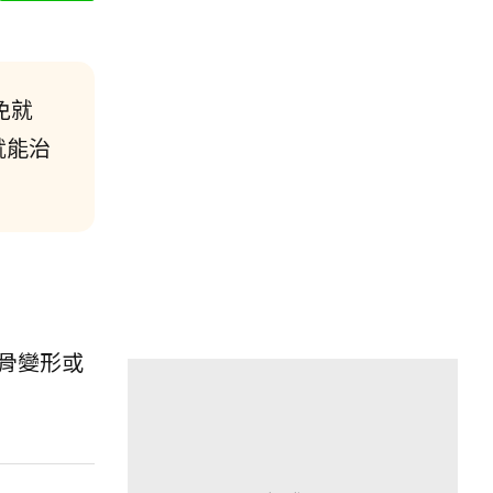
免就
就能治
骨變形或