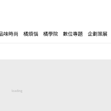
品味時尚
橘煩惱
橘學院
數位專題
企劃策展