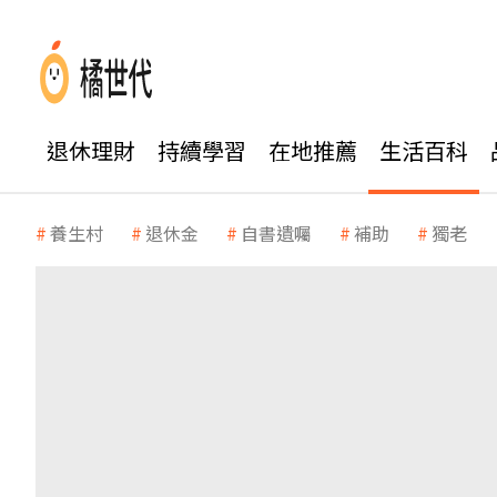
退休理財
持續學習
在地推薦
生活百科
養生村
退休金
自書遺囑
補助
獨老