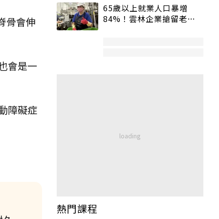
65歲以上就業人口暴增
84%！雲林企業搶留老員
脊骨會伸
工：穩定性高、經驗豐富
也會是一
動障礙症
熱門課程