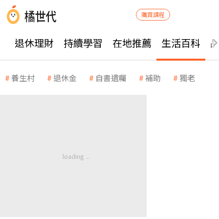
購買課程
退休理財
持續學習
在地推薦
生活百科
養生村
退休金
自書遺囑
補助
獨老