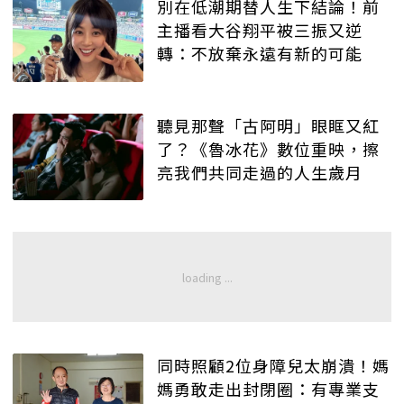
別在低潮期替人生下結論！前
主播看大谷翔平被三振又逆
轉：不放棄永遠有新的可能
聽見那聲「古阿明」眼眶又紅
了？《魯冰花》數位重映，擦
亮我們共同走過的人生歲月
同時照顧2位身障兒太崩潰！媽
媽勇敢走出封閉圈：有專業支