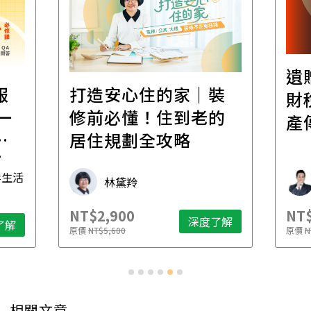
遺
報
打造安心住的家｜裝
財
一
修前必懂！住到老的
產
一
居住規劃全攻略
先
毒生活
林黛羚
NT$2,900
NT$
深度了解
了解
原價
NT$5,600
原價
N
相關文章