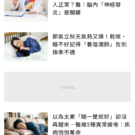
人正常？醫：腦內「神經發
炎」是關鍵
節氣立秋天氣熱又燥！乾咳、
睡不好記得「養陰潤肺」告別
換季不適
以為太累「睡一覺就好」卻沒
再醒來…醫揭5種異常疲倦：疾
病悄悄奪命