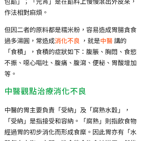
包餡」；「元宵」是在餡料上慢慢滾出外皮來，
作法相對麻煩。
但因二者的原料都是糯米粉，容易造成胃腸貪食
過多湯圓，常造成
消化不良
，就是
中醫
講的
「食積」，食積的症狀如下：腹脹、胸悶、食慾
不振、噁心嘔吐、腹痛、腹瀉、便秘、胃酸增加
等。
中醫觀點治療消化不良
中醫的胃主要負責「受納」及「腐熟水穀」，
「受納」是指接受和容納。「腐熟」則指飲食物
經過胃的初步消化而形成食糜。因此胃亦有「水