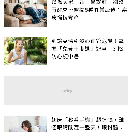
以為太累「睡一覺就好」卻沒
再醒來…醫揭5種異常疲倦：疾
病悄悄奪命
別讓高溫引發心血管危機！掌
握「免費＋漸進」避暑：3 招
防心梗中暑
起床「秒看手機」超傷眼，難
怪眼睛酸澀一整天！眼科醫：