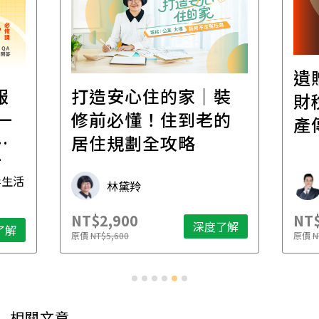
遺
報
打造安心住的家｜裝
財
一
修前必懂！住到老的
產
一
居住規劃全攻略
先
毒生活
林黛羚
NT$2,900
NT$
深度了解
了解
原價
NT$5,600
原價
N
相關文章