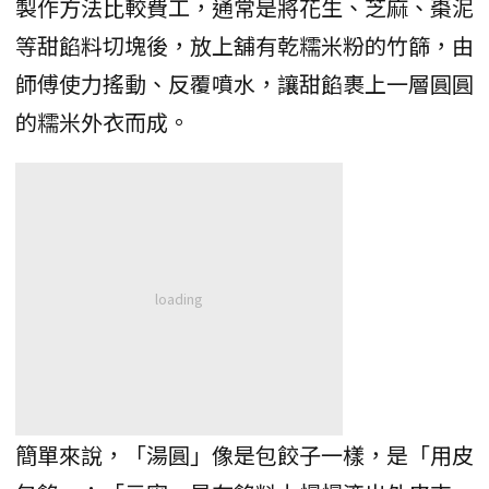
製作方法比較費工，通常是將花生、芝麻、棗泥
等甜餡料切塊後，放上舖有乾糯米粉的竹篩，由
師傅使力搖動、反覆噴水，讓甜餡裹上一層圓圓
的糯米外衣而成。
簡單來說，「湯圓」像是包餃子一樣，是「用皮