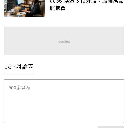
0056 換這 3 檔好股：股價高點
照樣買
udn討論區