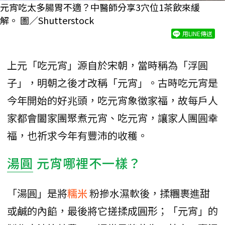
元宵吃太多腸胃不適？中醫師分享3穴位1茶飲來緩
解。 圖／Shutterstock
用LINE傳送
上元「吃元宵」源自於宋朝，當時稱為「浮圓
子」，明朝之後才改稱「元宵」。古時吃元宵是
今年開始的好兆頭，吃元宵象徵家福，故每戶人
家都會闔家團聚煮元宵、吃元宵，讓家人團圓幸
福，也祈求今年有豐沛的收穫。
湯圓
元宵哪裡不一樣？
「湯圓」是將
糯米
粉摻水濕軟後，揉糰裹進甜
或鹹的內餡，最後將它搓揉成圓形；「元宵」的