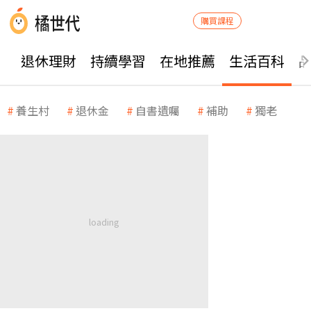
購買課程
退休理財
持續學習
在地推薦
生活百科
養生村
退休金
自書遺囑
補助
獨老