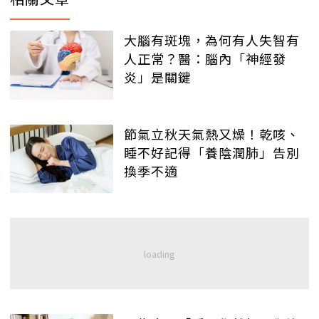
大腦有斑塊，為何有人失智有
人正常？醫：腦內「神經發
炎」是關鍵
節氣立秋天氣熱又燥！乾咳、
睡不好記得「養陰潤肺」告別
換季不適