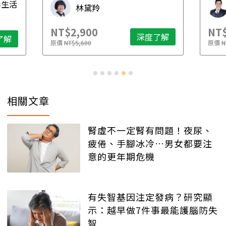
毒生活
林黛羚
NT$2,900
NT$
深度了解
了解
原價
NT$5,600
原價
N
相關文章
腎虛不一定腎有問題！夜尿、
疲倦、手腳冰冷…男女都要注
意的更年期危機
有失智基因注定發病？研究顯
示：越早做7件事最能護腦防失
智