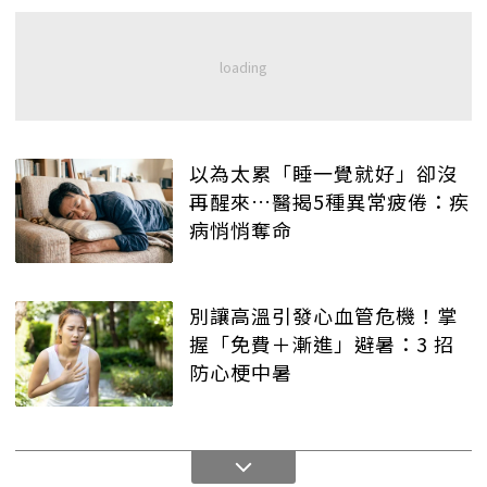
以為太累「睡一覺就好」卻沒
再醒來…醫揭5種異常疲倦：疾
病悄悄奪命
別讓高溫引發心血管危機！掌
握「免費＋漸進」避暑：3 招
防心梗中暑