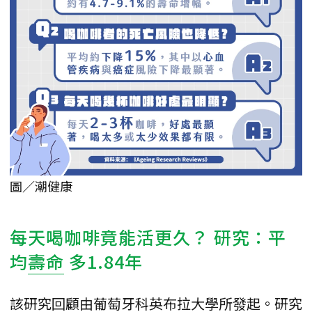
圖／潮健康
每天喝咖啡竟能活更久？ 研究：平
均
壽命
多1.84年
該研究回顧由葡萄牙科英布拉大學所發起。研究