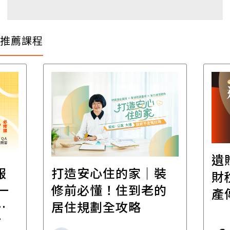
推薦課程
遺
報
打造安心住的家｜裝
財
一
修前必懂！住到老的
產
一
居住規劃全攻略
先