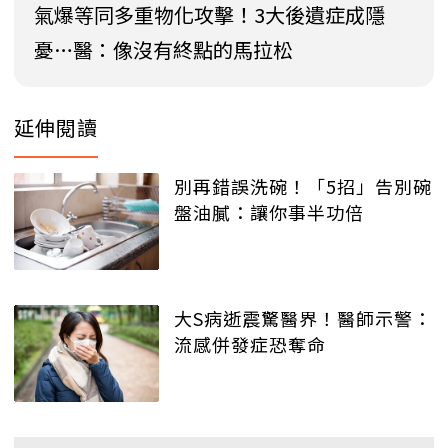
氣爆等同多重物化攻擊！3大後遺症成隱
憂…醫：像沒有終點的馬拉松
延伸閱讀
別再錯誤洗碗！「5招」告別碗
盤油膩：讓你事半功倍
大S病逝震驚醫界！醫師示警：
流感併發症恐奪命