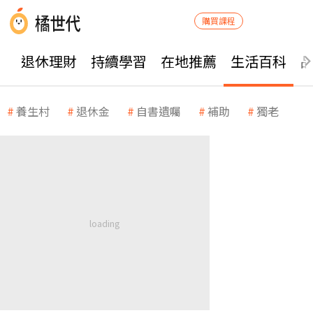
購買課程
退休理財
持續學習
在地推薦
生活百科
養生村
退休金
自書遺囑
補助
獨老