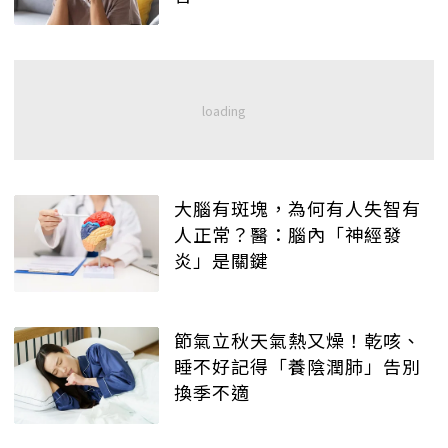
大腦有斑塊，為何有人失智有
人正常？醫：腦內「神經發
炎」是關鍵
節氣立秋天氣熱又燥！乾咳、
睡不好記得「養陰潤肺」告別
換季不適