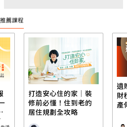
推薦課程
遺
報
打造安心住的家｜裝
財
一
修前必懂！住到老的
產
一
居住規劃全攻略
先