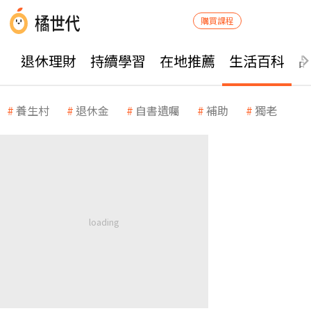
購買課程
退休理財
持續學習
在地推薦
生活百科
養生村
退休金
自書遺囑
補助
獨老