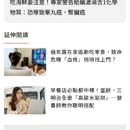
吃海鮮要注意！專家警告蛤蠣濃湯含1化學
物質：恐導致睪丸癌、腎臟癌
延伸閱讀
過年窩在家追劇吃零食，致命
危機「血栓」悄悄找上門？
早餐店必點都中標！蛋餅、三
明治全是「高碳水陷阱」…營
養師教你聰明搭配