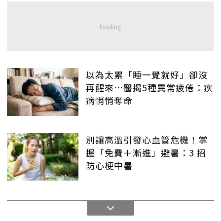
以為太累「睡一覺就好」卻沒
再醒來…醫揭5種異常疲倦：疾
病悄悄奪命
別讓高溫引發心血管危機！掌
握「免費＋漸進」避暑：3 招
防心梗中暑