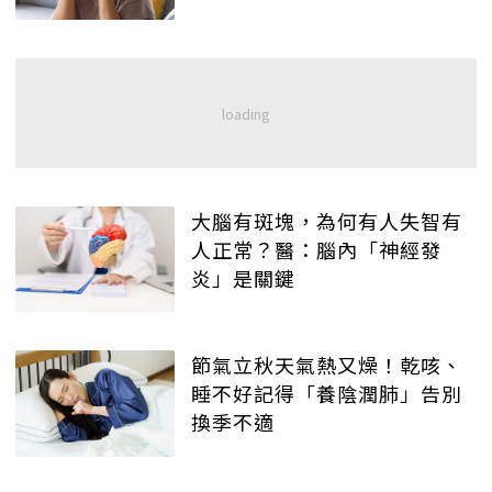
大腦有斑塊，為何有人失智有
人正常？醫：腦內「神經發
炎」是關鍵
節氣立秋天氣熱又燥！乾咳、
睡不好記得「養陰潤肺」告別
換季不適