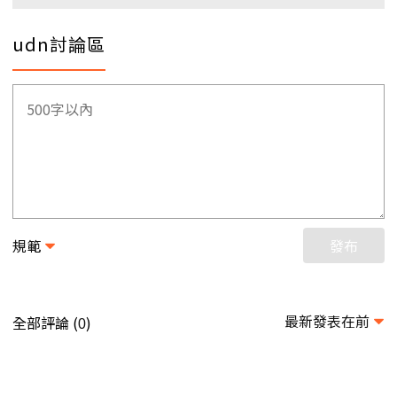
udn討論區
規範
發布
最新發表在前
全部評論 (
)
0