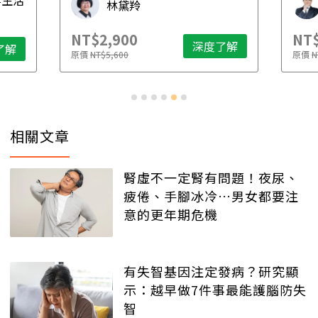
毒生活
林黛羚
NT$2,900
NT$
深度了解
了解
原價
NT$5,600
原價
N
相關文章
腎虛不一定腎有問題！夜尿、
疲倦、手腳冰冷…男女都要注
意的更年期危機
有失智基因注定發病？研究顯
示：越早做7件事最能護腦防失
智