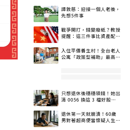
譚敦慈：迎接一個人老後，
先想5件事
戰爭開打，錢變廢紙？教授
提醒：這三件事比資產配置
更重要！
入住平價養生村！全台老人
公寓「政策型補助」最高打
5折
只想退休後穩穩領錢！她出
清 0056 換這 3 檔好股：
股價高點照樣買
退休第一天就崩潰！60歲
男對著超商便當懷疑人生
「一切好安靜」