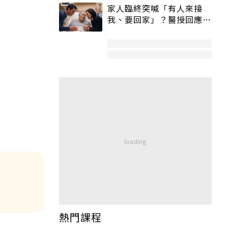
家人臨終突喊「有人來接
我、要回家」？醫授回應方
式快學：避免抱憾終生
熱門課程