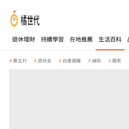
退休理財
持續學習
在地推薦
生活百科
養生村
退休金
自書遺囑
補助
獨老