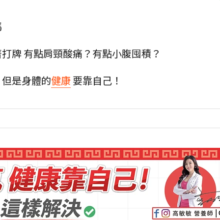
嗎
打牌 有點肩頸酸痛？有點小腹囤積？
）但是身體的
健康
要靠自己！