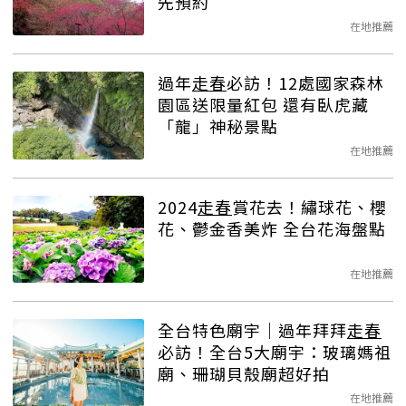
先預約
在地推薦
過年
走春
必訪！12處國家森林
園區送限量紅包 還有臥虎藏
「龍」神秘景點
在地推薦
2024
走春
賞花去！繡球花、櫻
花、鬱金香美炸 全台花海盤點
在地推薦
全台特色廟宇｜過年拜拜
走春
必訪！全台5大廟宇：玻璃媽祖
廟、珊瑚貝殼廟超好拍
在地推薦