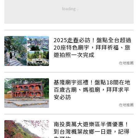
2025
走春
必訪！盤點全台超過
20座特色廟宇，拜拜祈福、旅
遊拍照一次完成
在地推薦
基隆廟宇巡禮！盤點18間在地
百歲古廟、媽祖廟，拜拜求平
安必訪
在地推薦
南投奧萬大遊樂區半價優惠！
到台灣楓葉故鄉一日遊，記得