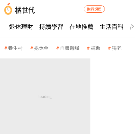
購買課程
退休理財
持續學習
在地推薦
生活百科
養生村
退休金
自書遺囑
補助
獨老