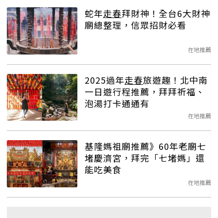
蛇年
走春
拜財神！全台6大財神
廟總整理，信眾招財必看
在地推薦
2025過年
走春
旅遊趣！北中南
一日遊行程推薦，拜拜祈福、
泡湯打卡通通有
在地推薦
基隆媽祖廟推薦》60年老廟七
堵慶濟宮，拜完「七堵媽」還
能吃美食
在地推薦