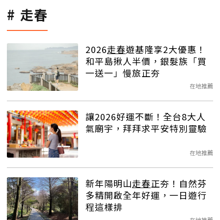
走春
2026
走春
遊基隆享2大優惠！
和平島揪人半價，銀髮族「買
一送一」慢旅正夯
在地推薦
讓2026好運不斷！全台8大人
氣廟宇，拜拜求平安特別靈驗
在地推薦
新年陽明山
走春
正夯！自然芬
多精開啟全年好運，一日遊行
程這樣排
在地推薦