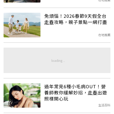
免煩惱！2026春節9天假全台
走春
攻略，親子景點一網打盡
在地推薦
過年常見6種小毛病OUT！營
養師教你緩解妙招，
走春
出遊
照樣開心玩
生活百科