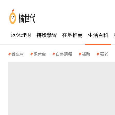
退休理財
持續學習
在地推薦
生活百科
養生村
退休金
自書遺囑
補助
獨老