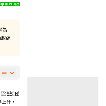
用LINE傳送
稱為
內膜癌
診至癌逝僅
年上升，