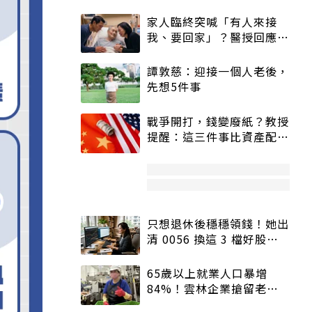
家人臨終突喊「有人來接
我、要回家」？醫授回應方
式快學：避免抱憾終生
譚敦慈：迎接一個人老後，
先想5件事
戰爭開打，錢變廢紙？教授
提醒：這三件事比資產配置
更重要！
只想退休後穩穩領錢！她出
清 0056 換這 3 檔好股：
股價高點照樣買
65歲以上就業人口暴增
84%！雲林企業搶留老員
工：穩定性高、經驗豐富