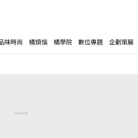
品味時尚
橘煩惱
橘學院
數位專題
企劃策展