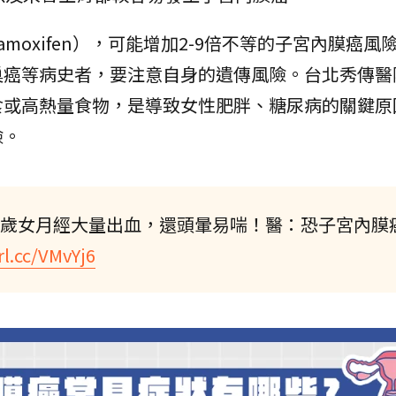
moxifen），可能增加2-9倍不等的子宮內膜癌風
巢癌等病史者，要注意自身的遺傳風險。台北秀傳醫
食或高熱量食物，是導致女性肥胖、糖尿病的關鍵原
險。
7歲女月經大量出血，還頭暈易喘！醫：恐子宮內膜
rl.cc/VMvYj6