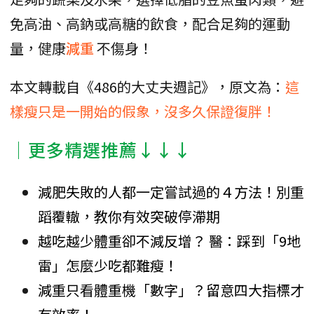
免高油、高鈉或高糖的飲食，配合足夠的運動
量，健康
減重
不傷身！
本文轉載自《486的大丈夫週記》，原文為：
這
樣瘦只是一開始的假象，沒多久保證復胖！
│更多精選推薦↓↓↓
減肥失敗的人都一定嘗試過的４方法！別重
蹈覆轍，教你有效突破停滯期
越吃越少體重卻不減反增？ 醫：踩到「9地
雷」怎麼少吃都難瘦！
減重只看體重機「數字」？留意四大指標才