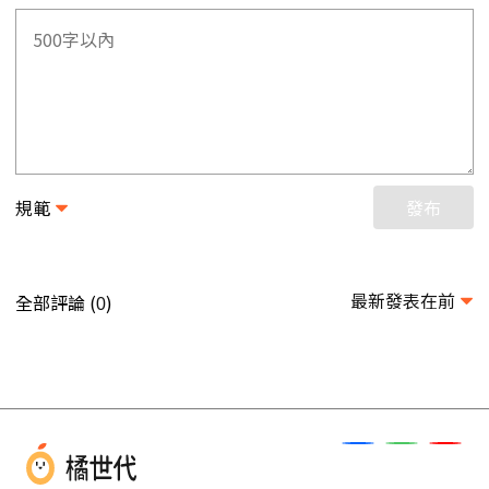
規範
發布
最新發表在前
全部評論 (
)
0