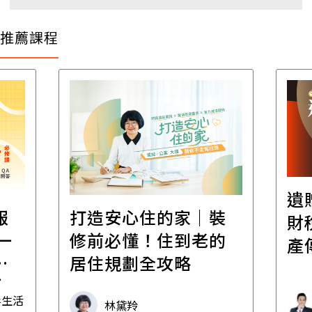
推薦課程
遺
報
打造安心住的家｜裝
財
一
修前必懂！住到老的
產
一
居住規劃全攻略
先
毒生活
林黛羚