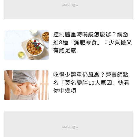
控制體重時嘴饞怎麼辦？網激
推8種「減肥零食」：少負擔又
有飽足感
吃得少體重仍飆高？營養師點
名「莫名變胖10大原因」快看
你中幾項