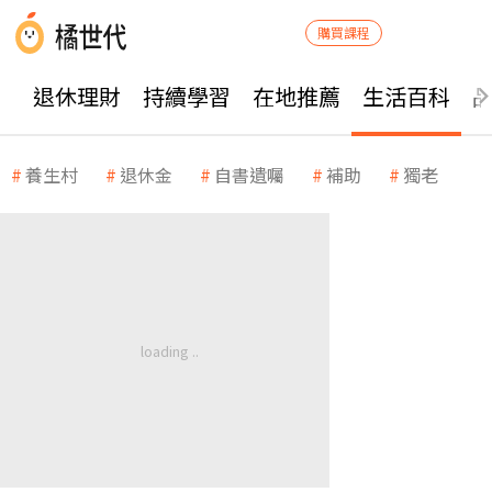
購買課程
退休理財
持續學習
在地推薦
生活百科
養生村
退休金
自書遺囑
補助
獨老