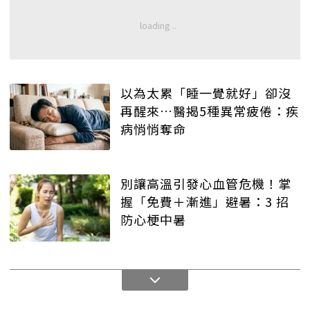
以為太累「睡一覺就好」卻沒
再醒來…醫揭5種異常疲倦：疾
病悄悄奪命
別讓高溫引發心血管危機！掌
握「免費＋漸進」避暑：3 招
防心梗中暑