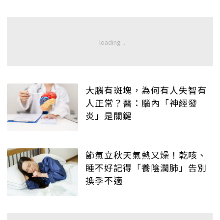
大腦有斑塊，為何有人失智有
人正常？醫：腦內「神經發
炎」是關鍵
節氣立秋天氣熱又燥！乾咳、
睡不好記得「養陰潤肺」告別
換季不適