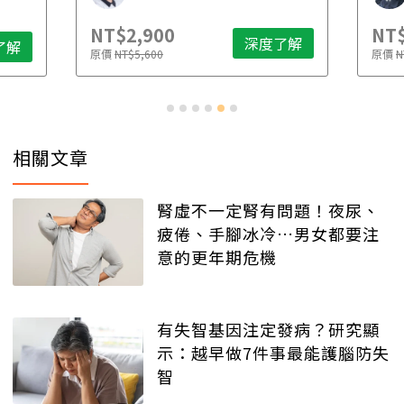
NT$2,900
NT$
深度了解
了解
原價
NT$5,600
原價
N
相關文章
腎虛不一定腎有問題！夜尿、
疲倦、手腳冰冷…男女都要注
意的更年期危機
有失智基因注定發病？研究顯
示：越早做7件事最能護腦防失
智