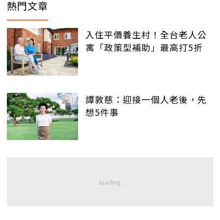
熱門文章
入住平價養生村！全台老人公
寓「政策型補助」最高打5折
譚敦慈：迎接一個人老後，先
想5件事