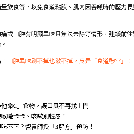
適量飲食等，以免食道粘膜、肌肉因吞嚥時的壓力長
胸痛或口腔有明顯異味且無法去除等情形，建議前往
斷。
為：
口腔異味刷不掉也漱不掉，竟是「食道憩室」！
維他命C」食物，讓口臭不再找上門
現喉嚨卡卡、咳嗽別輕忽！
吃不下？營養師授「3解方」預防！