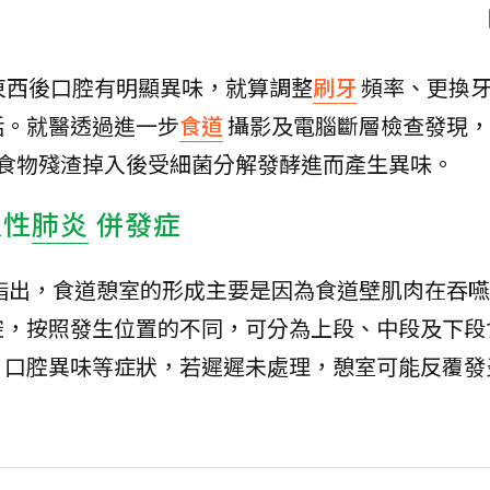
東西後口腔有明顯異味，就算調整
刷牙
頻率、更換
活。就醫透過進一步
食道
攝影及電腦斷層檢查發現，
食物殘渣掉入後受細菌分解發酵進而產生異味。
入性
肺炎
併發症
指出，食道憩室的形成主要是因為食道壁肌肉在吞嚥
腔，按照發生位置的不同，可分為上段、中段及下段
、口腔異味等症狀，若遲遲未處理，憩室可能反覆發