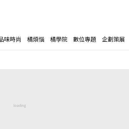
品味時尚
橘煩惱
橘學院
數位專題
企劃策展