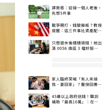
譚敦慈：迎接一個人老後，
先想5件事
戰爭開打，錢變廢紙？教授
提醒：這三件事比資產配置
更重要！
只想退休後穩穩領錢！她出
清 0056 換這 3 檔好股：
股價高點照樣買
家人臨終突喊「有人來接
我、要回家」？醫授回應方
式快學：避免抱憾終生
45歲以上政府送錢！職訓
補助「最高10萬」：在
職、待業都能申請