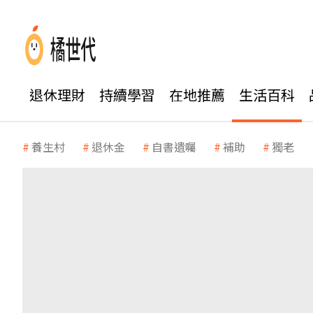
退休理財
持續學習
在地推薦
生活百科
養生村
退休金
自書遺囑
補助
獨老