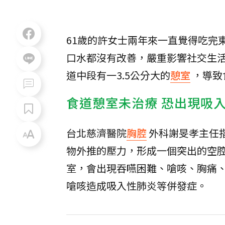
61歲的許女士兩年來一直覺得吃完
口水都沒有改善，嚴重影響社交生
道中段有一3.5公分大的
憩室
，導致
食道憩室未治療 恐出現吸
台北慈濟醫院
胸腔
外科謝旻孝主任
物外推的壓力，形成一個突出的空
室，會出現吞嚥困難、嗆咳、胸痛
嗆咳造成吸入性肺炎等併發症。