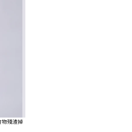
食物殘渣掉