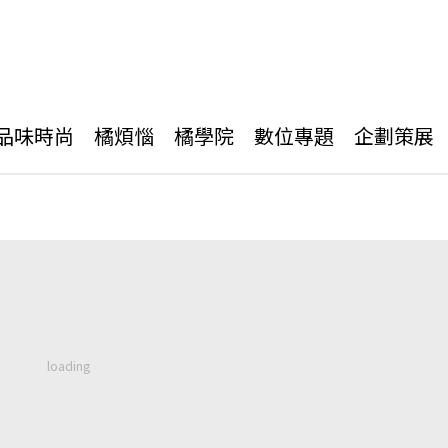
品味時尚
橘煩惱
橘學院
數位專題
企劃策展