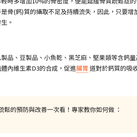
輕時多增加10%的骨密度，便能延緩骨質疏鬆症的
是骨(鈣)質的攝取不足及持續流失，因此，只要增
發生。
乳製品、豆製品、小魚乾、黑芝麻、堅果類等含鈣量
體內維生素D3的合成，促進
腸胃
道對於鈣質的吸
疏鬆的預防與改善一次看！專家教你如何做 ：