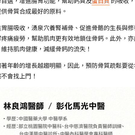
脾首選，增進腸胃功能，幫助鈣質及
蛋白質
的吸收，
提供骨質合成最好的原料。
進胃腸吸收，湧泉穴養腎補骨、促進骨骼的生長與修
解疼痛疲勞，幫助肌肉更有效地鎖住骨鈣。此外，亦
，維持肌肉健康，減緩骨鈣的流失！
隨著年齡的增長越趨明顯，因此，預防骨質疏鬆要從
然不會找上門！