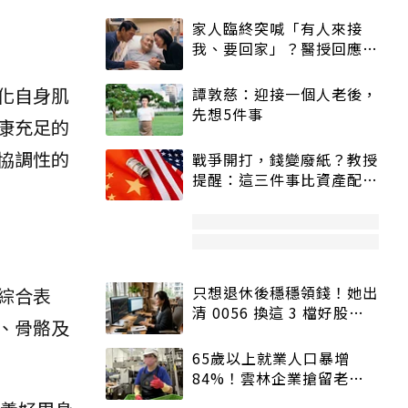
家人臨終突喊「有人來接
我、要回家」？醫授回應方
式快學：避免抱憾終生
化自身肌
譚敦慈：迎接一個人老後，
先想5件事
康充足的
協調性的
戰爭開打，錢變廢紙？教授
提醒：這三件事比資產配置
更重要！
只想退休後穩穩領錢！她出
綜合表
清 0056 換這 3 檔好股：
、骨骼及
股價高點照樣買
65歲以上就業人口暴增
84%！雲林企業搶留老員
工：穩定性高、經驗豐富