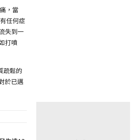
痛，當
有任何症
流失到一
如打噴
質疏鬆的
，對於已邁