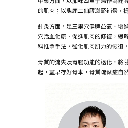
中藥方面，以加味四君子湯作為健
的肌肉；以龜鹿二仙膠滋腎補骨，
針灸方面，足三里穴健脾益氣、增
穴活血化瘀、促進肌肉的修復，緩
科推拿手法，強化肌肉肌力的恢復
骨質的流失及胃腸功能的退化，將
起，盡早存好骨本，骨質疏鬆症自