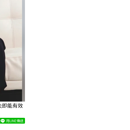
失即能有效
用LINE傳送