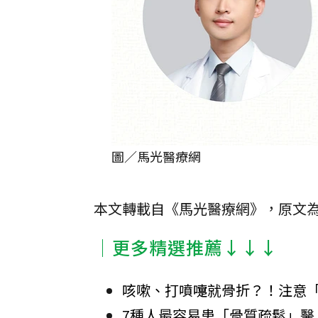
圖／馬光醫療網
本文轉載自《馬光醫療網》，原文
│更多精選推薦↓↓↓
咳嗽、打噴嚏就骨折？！注意
7種人最容易患「骨質疏鬆」醫