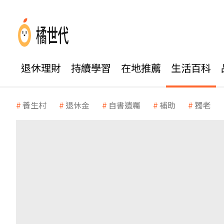
退休理財
持續學習
在地推薦
生活百科
養生村
退休金
自書遺囑
補助
獨老