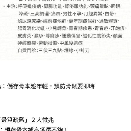
為：儲存骨本趁年輕，預防骨鬆要即時
「骨質疏鬆」２大徵兆
：想存骨本補高鈣還不夠！