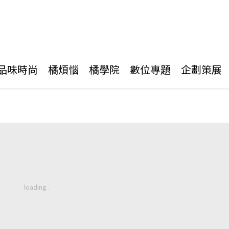
品味時尚
橘煩惱
橘學院
數位專題
企劃策展