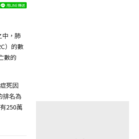
用LINE傳送
之中，肺
RC）的數
亡數的
癌症死因
的排名為
250萬