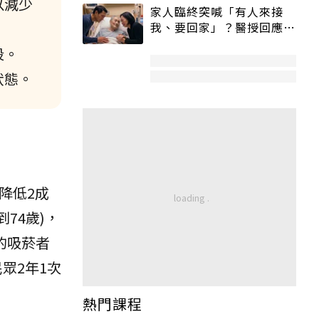
以減少
家人臨終突喊「有人來接
我、要回家」？醫授回應方
式快學：避免抱憾終生
段。
狀態。
以降低2成
74歲)，
的吸菸者
眾2年1次
熱門課程