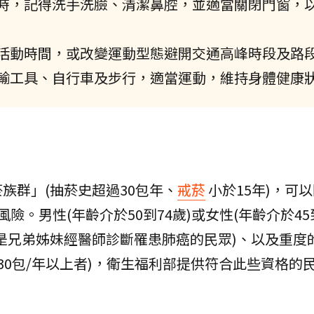
時，記得洗手洗臉、清潔鼻腔，並適當關閉門窗，
活動時間，或改變運動型態避開交通高峰時段及路
輸工具、自行車及步行，適當運動，維持身體健康
族群」(抽菸史超過30包年、
戒菸
小於15年)，可
險。男性(年齡介於50到74歲)或女性(年齡介於45到
是兄弟姊妹經醫師診斷罹患肺癌的民眾)、以及重度
：30包/年以上者)，衛生福利部提供符合此些資格的民