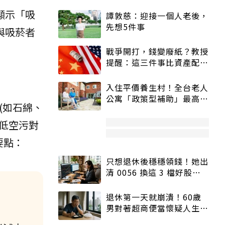
顯示「吸
譚敦慈：迎接一個人老後，
先想5件事
與吸菸者
戰爭開打，錢變廢紙？教授
提醒：這三件事比資產配置
更重要！
入住平價養生村！全台老人
公寓「政策型補助」最高打
(如石綿、
5折
降低空污對
要點：
只想退休後穩穩領錢！她出
清 0056 換這 3 檔好股：
股價高點照樣買
退休第一天就崩潰！60歲
男對著超商便當懷疑人生
「一切好安靜」