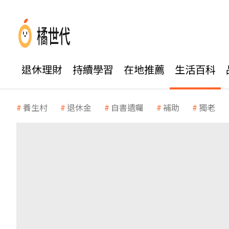
退休理財
持續學習
在地推薦
生活百科
養生村
退休金
自書遺囑
補助
獨老