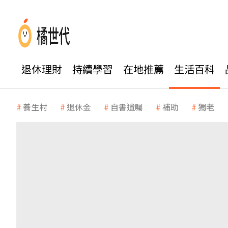
退休理財
持續學習
在地推薦
生活百科
養生村
退休金
自書遺囑
補助
獨老