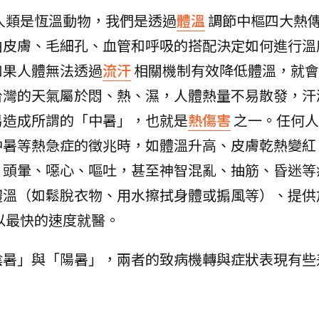
人類是恆溫動物，我們是透過
體溫
調節中樞四大熱
由皮膚、毛細孔、血管和呼吸的搭配決定如何進行溫
如果人體無法透過
流汗
相關機制有效降低體溫，就會
台灣的天氣屬於悶、熱、濕，人體熱量不易散發，汗
易造成所謂的「中暑」，也就是
熱傷害
之一。任何人
中暑等熱急症的徵兆時，如體溫升高、皮膚乾熱變紅
、頭暈、噁心、嘔吐，甚至神智混亂、抽筋、昏迷等
體溫（如鬆脫衣物、用水擦拭身體或搧風等）、提供
以最快的速度就醫。
陰暑」與「陽暑」，兩者的致病機轉與症狀表現有些