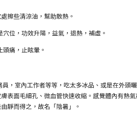
穴處擦些清涼油，幫助散熱。
是穴位，功效升陽，益氣，退熱，補虛。
止頭痛，止眩暈。
務員，室內工作者等等，吃太多冰品、或是在外頭曬
皮膚表面毛細孔、微血管快速收縮。感覺體內有熱氣
是由靜而得之，故名「陰暑」。