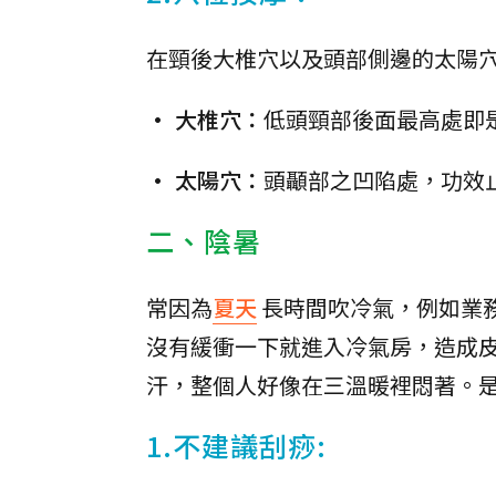
在頸後大椎穴以及頭部側邊的太陽
• 大椎穴：
低頭頸部後面最高處即
• 太陽穴：
頭顳部之凹陷處，功效
二、陰暑
常因為
夏天
長時間吹冷氣，例如業
沒有緩衝一下就進入冷氣房，造成
汗，整個人好像在三溫暖裡悶著。
1.不建議刮痧: