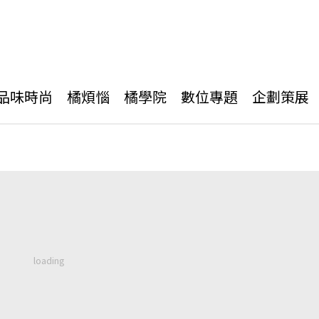
品味時尚
橘煩惱
橘學院
數位專題
企劃策展