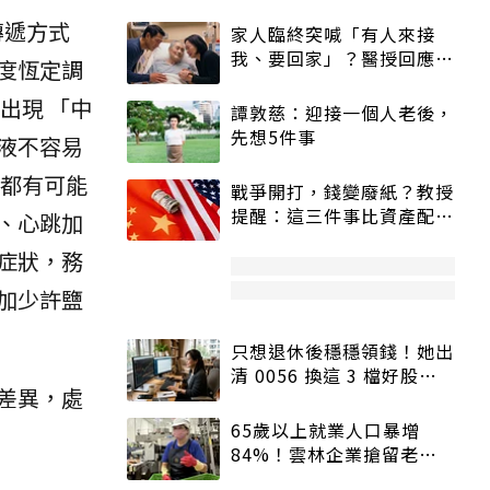
傳遞方式
家人臨終突喊「有人來接
我、要回家」？醫授回應方
度恆定調
式快學：避免抱憾終生
出現 「中
譚敦慈：迎接一個人老後，
先想5件事
液不容易
都有可能
戰爭開打，錢變廢紙？教授
提醒：這三件事比資產配置
、心跳加
更重要！
症狀，務
加少許鹽
只想退休後穩穩領錢！她出
清 0056 換這 3 檔好股：
差異，處
股價高點照樣買
65歲以上就業人口暴增
84%！雲林企業搶留老員
工：穩定性高、經驗豐富