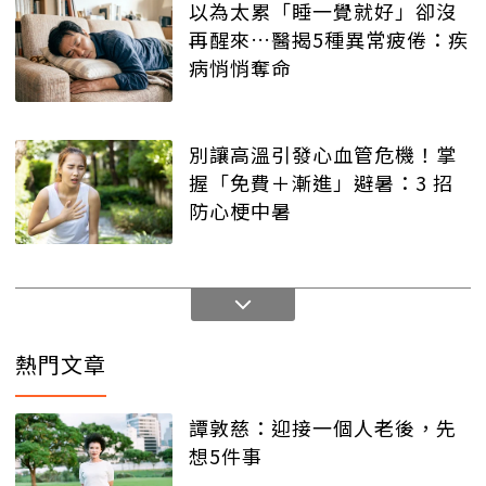
以為太累「睡一覺就好」卻沒
再醒來…醫揭5種異常疲倦：疾
病悄悄奪命
別讓高溫引發心血管危機！掌
握「免費＋漸進」避暑：3 招
防心梗中暑
熱門文章
譚敦慈：迎接一個人老後，先
想5件事