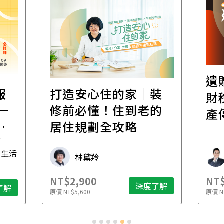
遺
報
打造安心住的家｜裝
財
一
修前必懂！住到老的
產
一
居住規劃全攻略
先
毒生活
林黛羚
NT$2,900
NT$
深度了解
了解
原價
NT$5,600
原價
N