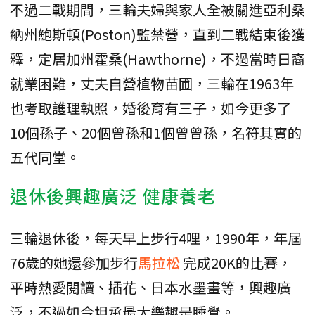
不過二戰期間，三輪夫婦與家人全被關進亞利桑
納州鮑斯頓(Poston)監禁營，直到二戰結束後獲
釋，定居加州霍桑(Hawthorne)，不過當時日裔
就業困難，丈夫自營植物苗圃，三輪在1963年
也考取護理執照，婚後育有三子，如今更多了
10個孫子、20個曾孫和1個曾曾孫，名符其實的
五代同堂。
退休後興趣廣泛 健康養老
三輪退休後，每天早上步行4哩，1990年，年屆
76歲的她還參加步行
馬拉松
完成20K的比賽，
平時熱愛閱讀、插花、日本水墨畫等，興趣廣
泛，不過如今坦承最大樂趣是睡覺。