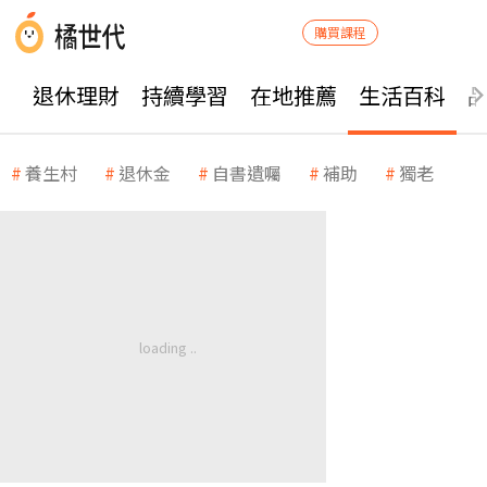
購買課程
退休理財
持續學習
在地推薦
生活百科
養生村
退休金
自書遺囑
補助
獨老