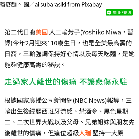
蕎麥麵。 圖／ai subarasiki from Pixabay
用LINE傳送
第二代日裔
美國
人三輪芳子(Yoshiko Miwa，暫
譯)今年2月迎來110歲生日，也是全美最高壽的
日裔，三輪強調保持好心情以及每天吃麵，是她
能夠健康高壽的秘訣。
走過家人離世的傷痛 不讓悲傷永駐
根據國家廣播公司新聞網(NBC News)報導，三
輪出生後經歷西班牙流感、禁酒令、黑色星期
二、二次世界大戰以及父母、兄弟姐妹與朋友先
後離世的傷痛，但這位超級
人瑞
堅持一大原