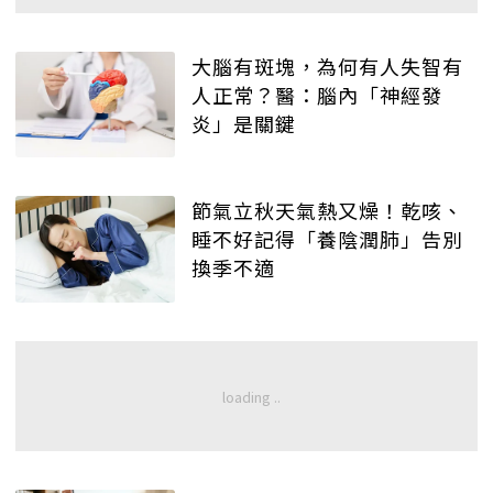
大腦有斑塊，為何有人失智有
人正常？醫：腦內「神經發
炎」是關鍵
節氣立秋天氣熱又燥！乾咳、
睡不好記得「養陰潤肺」告別
換季不適