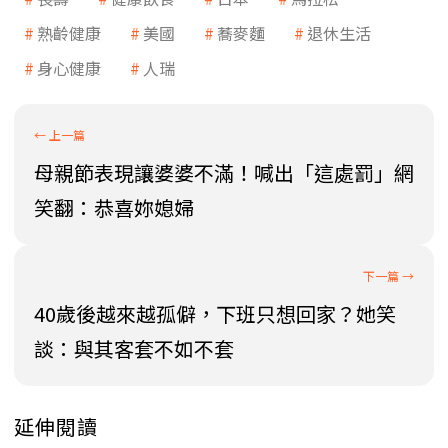
熟齡健康
美國
蕎麥麵
退休生活
身心健康
人瑞
母親節表現讓婆婆不滿！喊出「這處罰」網
笑翻：恭喜妳媳婦
40歲後越來越孤僻，下班只想回家？她笑
談：與其客套不如不套
延伸閱讀