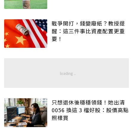
戰爭開打，錢變廢紙？教授提
醒：這三件事比資產配置更重
要！
只想退休後穩穩領錢！她出清
0056 換這 3 檔好股：股價高點
照樣買