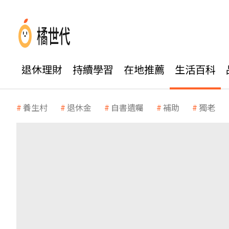
退休理財
持續學習
在地推薦
生活百科
養生村
退休金
自書遺囑
補助
獨老