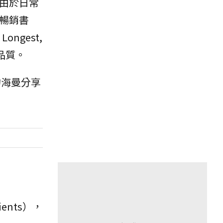
，由於日常
暢銷書
ongest,
活品質。
的海曼分享
nts），