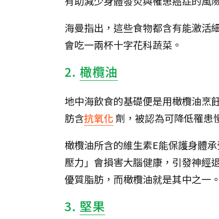
有助減少身體發炎與罹患癌症的風
海曼指出，這些食物都含有能激活
會吃一兩杯十字花科蔬菜。
2.
橄欖油
地中海飲食的基礎便是用橄欖油烹
肪含
抗氧化
劑，被認為可降低罹患
橄欖油所含的維生素E能保護身體承受「氧
壓力」會損害大腦健康，引發神經
優質脂肪，而橄欖油就是其中之一
3.
堅果