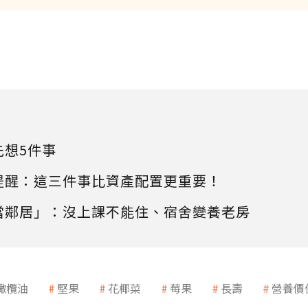
先想5件事
提醒：這三件事比資產配置更重要！
當鄰居」：沒上課不能住、宿舍變養老房
橄欖油
堅果
花椰菜
莓果
長壽
營養價