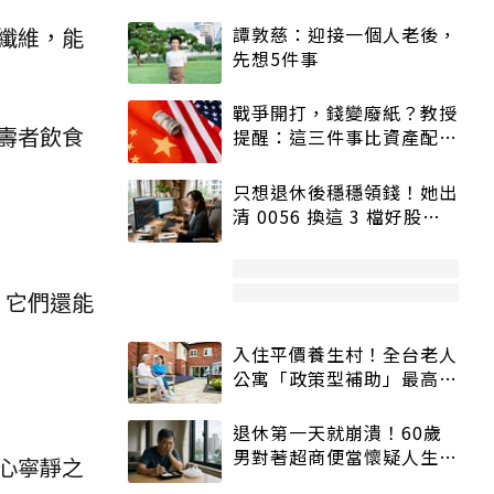
纖維，能
譚敦慈：迎接一個人老後，
先想5件事
戰爭開打，錢變廢紙？教授
長壽者飲食
提醒：這三件事比資產配置
更重要！
只想退休後穩穩領錢！她出
清 0056 換這 3 檔好股：
股價高點照樣買
。它們還能
入住平價養生村！全台老人
公寓「政策型補助」最高打
5折
退休第一天就崩潰！60歲
男對著超商便當懷疑人生
心寧靜之
「一切好安靜」