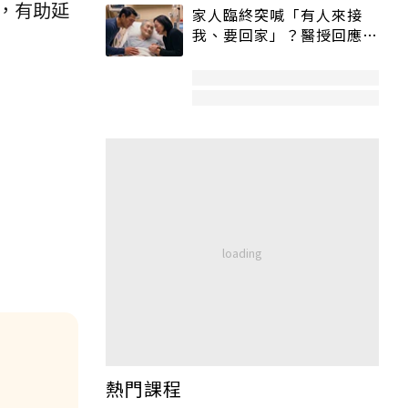
，有助延
家人臨終突喊「有人來接
我、要回家」？醫授回應方
式快學：避免抱憾終生
熱門課程