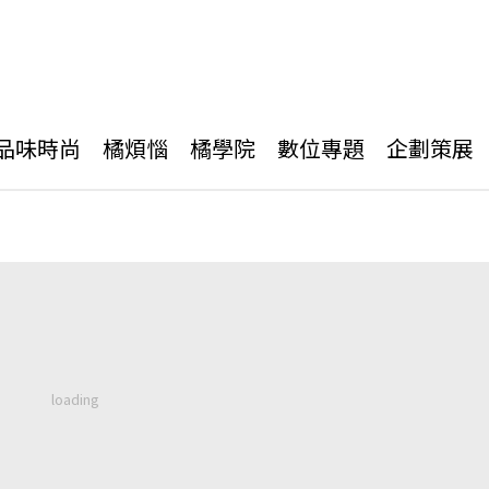
品味時尚
橘煩惱
橘學院
數位專題
企劃策展