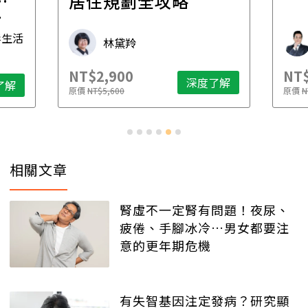
一
居住規劃全攻略
先
毒生活
林黛羚
NT$2,900
NT$
深度了解
了解
原價
NT$5,600
原價
N
相關文章
腎虛不一定腎有問題！夜尿、
疲倦、手腳冰冷…男女都要注
意的更年期危機
有失智基因注定發病？研究顯