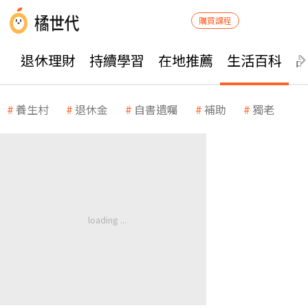
購買課程
退休理財
持續學習
在地推薦
生活百科
養生村
退休金
自書遺囑
補助
獨老