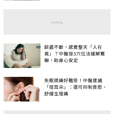
餘震不斷，感覺整天「人在
晃」？中醫授3穴位法緩解驚
嚇，助身心安定
失眠頭痛好難受！中醫建議
「捏耳朵」：還可抑制食慾、
舒緩生理痛