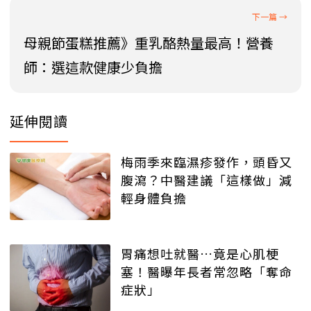
母親節蛋糕推薦》重乳酪熱量最高！營養
師：選這款健康少負擔
延伸閱讀
梅雨季來臨濕疹發作，頭昏又
腹瀉？中醫建議「這樣做」減
輕身體負擔
胃痛想吐就醫…竟是心肌梗
塞！醫曝年長者常忽略「奪命
症狀」