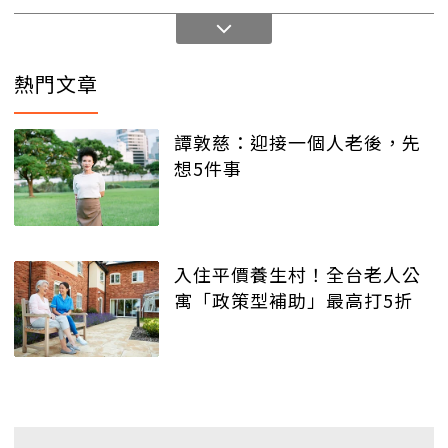
熱門文章
譚敦慈：迎接一個人老後，先
想5件事
入住平價養生村！全台老人公
寓「政策型補助」最高打5折