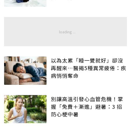
以為太累「睡一覺就好」卻沒
再醒來…醫揭5種異常疲倦：疾
病悄悄奪命
別讓高溫引發心血管危機！掌
握「免費＋漸進」避暑：3 招
防心梗中暑