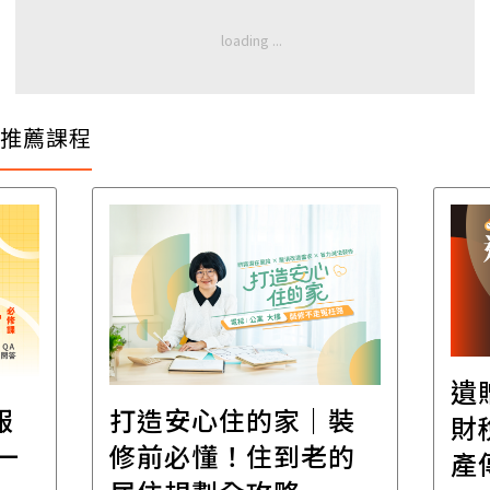
推薦課程
遺
報
打造安心住的家｜裝
財
一
修前必懂！住到老的
產