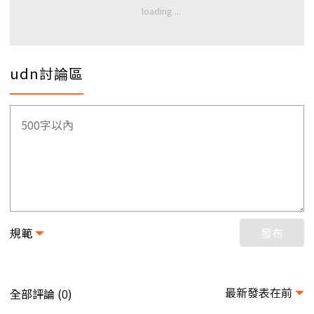
udn討論區
規範
發布
最新發表在前
全部評論 (
)
0