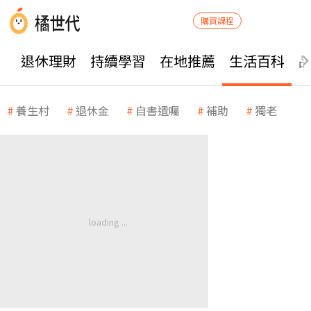
購買課程
退休理財
持續學習
在地推薦
生活百科
養生村
退休金
自書遺囑
補助
獨老