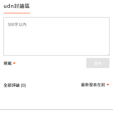
udn討論區
規範
發布
最新發表在前
全部評論 (
)
0