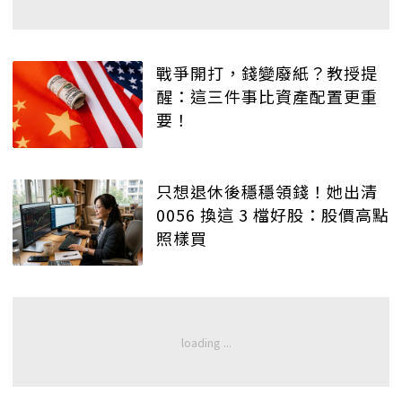
戰爭開打，錢變廢紙？教授提
醒：這三件事比資產配置更重
要！
只想退休後穩穩領錢！她出清
0056 換這 3 檔好股：股價高點
照樣買