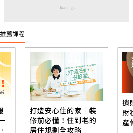
推薦課程
遺
報
打造安心住的家｜裝
財
一
修前必懂！住到老的
產
一
居住規劃全攻略