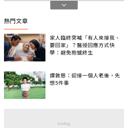
熱門文章
家人臨終突喊「有人來接我、
要回家」？醫授回應方式快
學：避免抱憾終生
譚敦慈：迎接一個人老後，先
想5件事