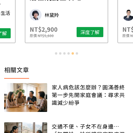
先
毒生活
林黛羚
NT$2,900
NT$
深度了解
了解
原價
NT$5,600
原價
N
相關文章
家人病危該怎麼辦？圓滿善終
第一步先開家庭會議：尋求共
識減少紛爭
交通不便、子女不在身邊…