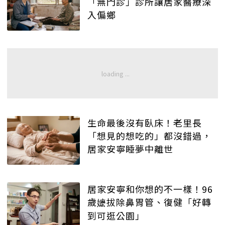
「無門診」診所讓居家醫療深
入偏鄉
生命最後沒有臥床！老里長
「想見的想吃的」都沒錯過，
居家安寧睡夢中離世
居家安寧和你想的不一樣！96
歲嬷拔除鼻胃管、復健「好轉
到可逛公園」