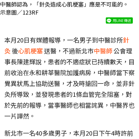
中醫師認為，「針灸造成心肌梗塞」應是不可能的。
示意圖／123RF
用LINE傳送
本月20日有媒體報導，一名男子到中醫診所
針
灸
後
心肌梗塞
送醫，不過新北市
中醫師
公會理
事長陳建輝說，患者的不適症狀已持續數天，目
前收治在永和耕莘醫院加護病房，中醫師當下察
覺異狀馬上協助送醫，才及時搶回一命，並非針
灸所導致，並發現患者的1條血管完全阻塞，對
於先前的報導，當事醫師也相當詫異，中醫界也
一片譁然。
新北市一名40多歲男子，本月20日下午4時許前