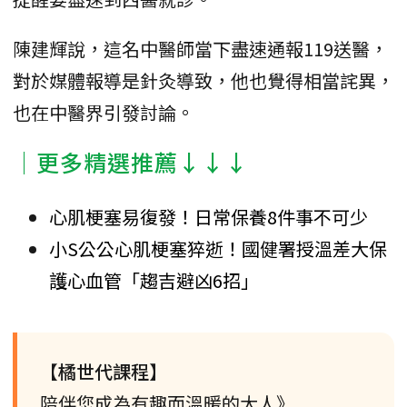
陳建輝說，這名中醫師當下盡速通報119送醫，
對於媒體報導是針灸導致，他也覺得相當詫異，
也在中醫界引發討論。
│更多精選推薦↓↓↓
心肌梗塞易復發！日常保養8件事不可少
小S公公心肌梗塞猝逝！國健署授溫差大保
護心血管「趨吉避凶6招」
【橘世代課程】
陪伴您成為有趣而溫暖的大人》