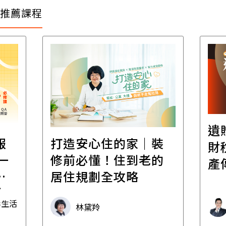
推薦課程
遺
報
打造安心住的家｜裝
財
一
修前必懂！住到老的
產
一
居住規劃全攻略
先
毒生活
林黛羚