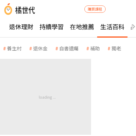
購買課程
退休理財
持續學習
在地推薦
生活百科
養生村
退休金
自書遺囑
補助
獨老