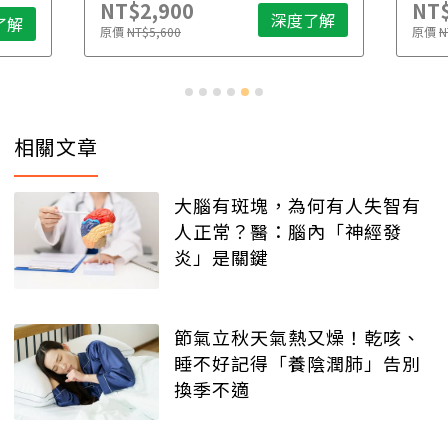
NT$2,900
NT$
深度了解
了解
原價
NT$5,600
原價
N
相關文章
大腦有斑塊，為何有人失智有
人正常？醫：腦內「神經發
炎」是關鍵
節氣立秋天氣熱又燥！乾咳、
睡不好記得「養陰潤肺」告別
換季不適