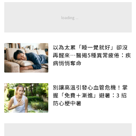
以為太累「睡一覺就好」卻沒
再醒來…醫揭5種異常疲倦：疾
病悄悄奪命
別讓高溫引發心血管危機！掌
握「免費＋漸進」避暑：3 招
防心梗中暑