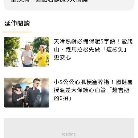
延伸閱讀
天冷熟齡必備保暖5字訣！愛爬
山、跑馬拉松先做「這檢測」
更安心
小S公公心肌梗塞猝逝！國健署
授溫差大保護心血管「趨吉避
凶6招」