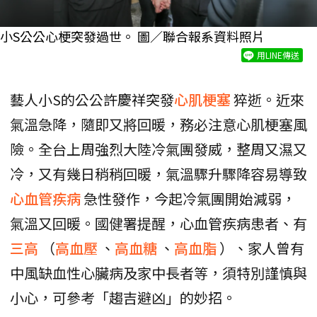
小S公公心梗突發過世。 圖／聯合報系資料照片
用LINE傳送
藝人小S的公公許慶祥突發
心肌梗塞
猝逝。近來
氣溫急降，隨即又將回暖，務必注意心肌梗塞風
險。全台上周強烈大陸冷氣團發威，整周又濕又
冷，又有幾日稍稍回暖，氣溫驟升驟降容易導致
心血管疾病
急性發作，今起冷氣團開始減弱，
氣溫又回暖。國健署提醒，心血管疾病患者、有
三高
（
高血壓
、
高血糖
、
高血脂
）、家人曾有
中風缺血性心臟病及家中長者等，須特別謹慎與
小心，可參考「趨吉避凶」的妙招。