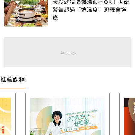
天冷就猛喝熱湯很不OK！世衛
警告超過「這溫度」恐罹食道
癌
推薦課程