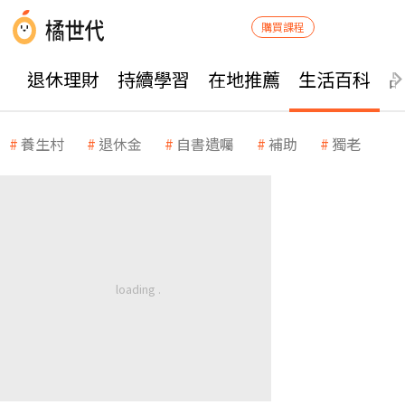
購買課程
退休理財
持續學習
在地推薦
生活百科
養生村
退休金
自書遺囑
補助
獨老