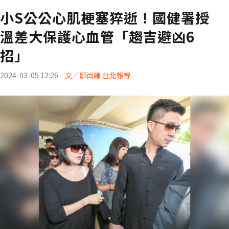
小S公公心肌梗塞猝逝！國健署授
溫差大保護心血管「趨吉避凶6
招」
2024-03-05 12:26
文／鄒尚謙 台北報導