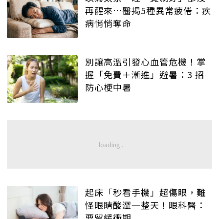
再醒來…醫揭5種異常疲倦：疾
病悄悄奪命
別讓高溫引發心血管危機！掌
握「免費＋漸進」避暑：3 招
防心梗中暑
起床「秒看手機」超傷眼，難
怪眼睛酸澀一整天！眼科醫：
要留緩衝期