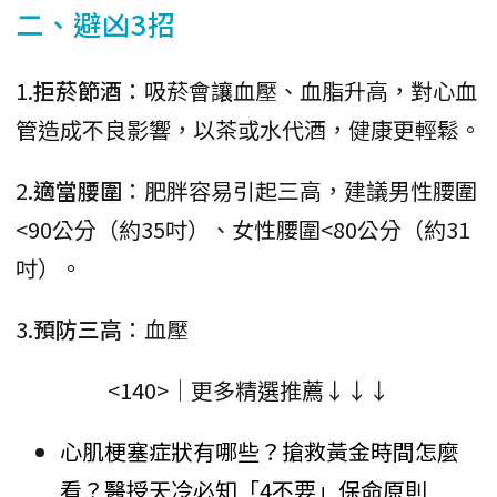
二、避凶3招
1.
拒菸節酒
：吸菸會讓血壓、血脂升高，對心血
管造成不良影響，以茶或水代酒，健康更輕鬆。
2.
適當腰圍
：肥胖容易引起三高，建議男性腰圍
<90公分（約35吋）、女性腰圍<80公分（約31
吋）。
3.
預防三高
：血壓
<140>│更多精選推薦↓↓↓
心肌梗塞症狀有哪些？搶救黃金時間怎麼
看？醫授天冷必知「4不要」保命原則