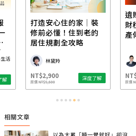
遺
報
打造安心住的家｜裝
財
一
修前必懂！住到老的
產
一
居住規劃全攻略
先
毒生活
林黛羚
NT$2,900
NT$
深度了解
了解
原價
NT$5,600
原價
N
相關文章
以為太累「睡一覺就好」卻沒