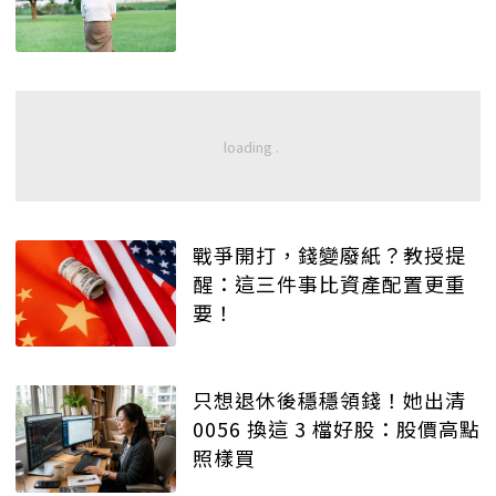
戰爭開打，錢變廢紙？教授提
醒：這三件事比資產配置更重
要！
只想退休後穩穩領錢！她出清
0056 換這 3 檔好股：股價高點
照樣買