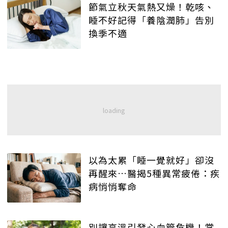
節氣立秋天氣熱又燥！乾咳、
睡不好記得「養陰潤肺」告別
換季不適
以為太累「睡一覺就好」卻沒
再醒來…醫揭5種異常疲倦：疾
病悄悄奪命
別讓高溫引發心血管危機！掌