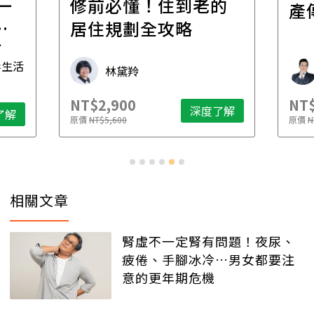
一
修前必懂！住到老的
產
一
居住規劃全攻略
先
毒生活
林黛羚
NT$2,900
NT$
深度了解
了解
原價
NT$5,600
原價
N
相關文章
腎虛不一定腎有問題！夜尿、
疲倦、手腳冰冷…男女都要注
意的更年期危機