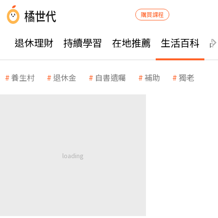
購買課程
退休理財
持續學習
在地推薦
生活百科
養生村
退休金
自書遺囑
補助
獨老