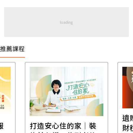
推薦課程
遺
報
打造安心住的家｜裝
財