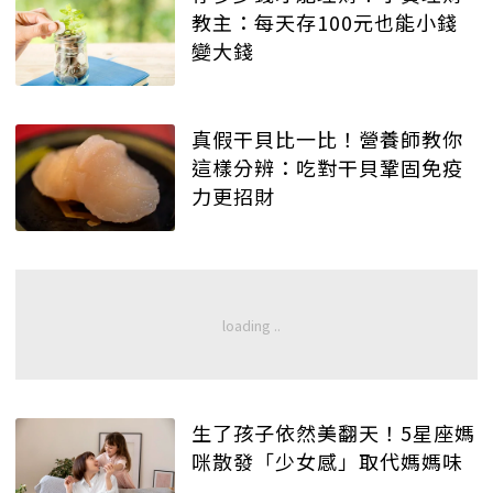
教主：每天存100元也能小錢
變大錢
真假干貝比一比！營養師教你
這樣分辨：吃對干貝鞏固免疫
力更招財
生了孩子依然美翻天！5星座媽
咪散發「少女感」取代媽媽味