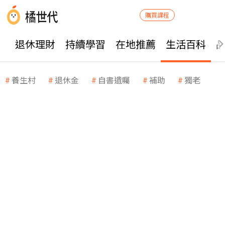
購買課程
退休理財
持續學習
在地推薦
生活百科
養生村
退休金
自書遺囑
補助
獨老