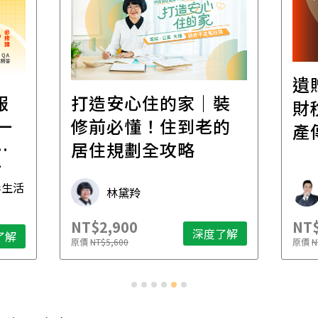
遺
報
打造安心住的家｜裝
財
一
修前必懂！住到老的
產
一
居住規劃全攻略
先
毒生活
林黛羚
NT$2,900
NT$
深度了解
了解
原價
NT$5,600
原價
N