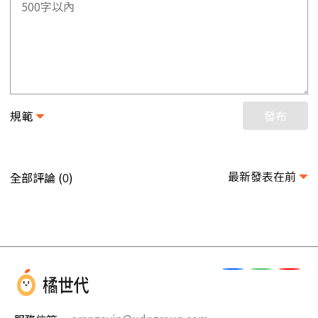
規範
發布
最新發表在前
全部評論 (
)
0