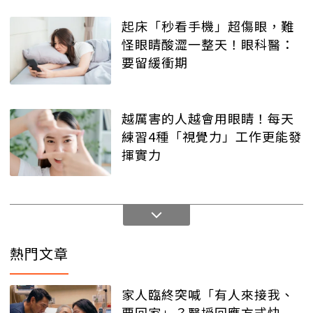
起床「秒看手機」超傷眼，難
怪眼睛酸澀一整天！眼科醫：
要留緩衝期
越厲害的人越會用眼睛！每天
練習4種「視覺力」工作更能發
揮實力
熱門文章
家人臨終突喊「有人來接我、
要回家」？醫授回應方式快