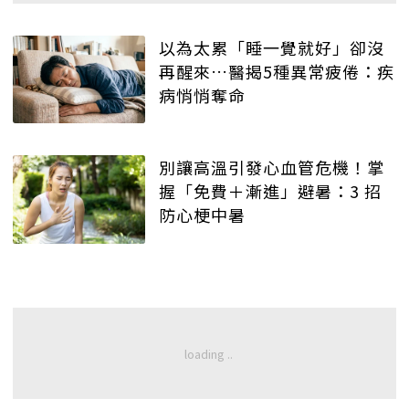
以為太累「睡一覺就好」卻沒
再醒來…醫揭5種異常疲倦：疾
病悄悄奪命
別讓高溫引發心血管危機！掌
握「免費＋漸進」避暑：3 招
防心梗中暑