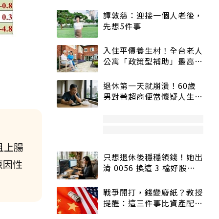
譚敦慈：迎接一個人老後，
先想5件事
入住平價養生村！全台老人
公寓「政策型補助」最高打
5折
退休第一天就崩潰！60歲
男對著超商便當懷疑人生
「一切好安靜」
且上腸
只想退休後穩穩領錢！她出
原因性
清 0056 換這 3 檔好股：
股價高點照樣買
戰爭開打，錢變廢紙？教授
提醒：這三件事比資產配置
更重要！