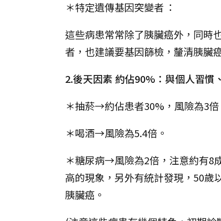
＊特定遺傳基因突變者 ：
這些病患常常除了胰臟癌外，同時
者，也建議要基因篩檢，釐清胰臟
2.後天因素 約佔90%：與個人習
＊抽菸→約佔患者30%，風險為3
＊喝酒→風險為5.4倍。
＊糖尿病→風險為2倍，注意約有8
高的現象，另外有統計發現，50歲
胰臟癌。