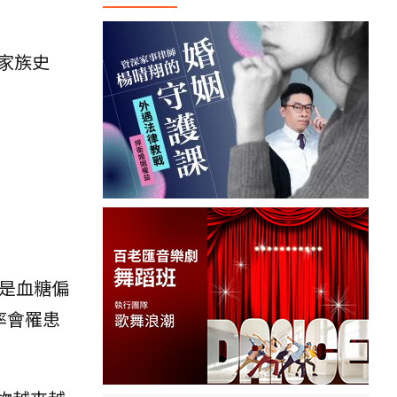
家族史
是血糖偏
率會罹患