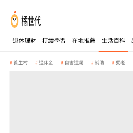
退休理財
持續學習
在地推薦
生活百科
養生村
退休金
自書遺囑
補助
獨老