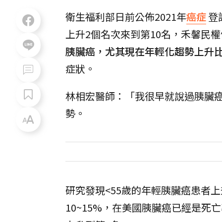
衛生福利部日前公佈2021年
癌症
登
上升2個名次來到第10名，禾馨民權
胰臟癌，尤其現在年輕化趨勢上升
症狀。
林相宏醫師：「我很早就說過胰臟
勢。
研究發現<55歲的年輕胰臟癌患者
10~15%，在美國胰臟癌已經是死亡