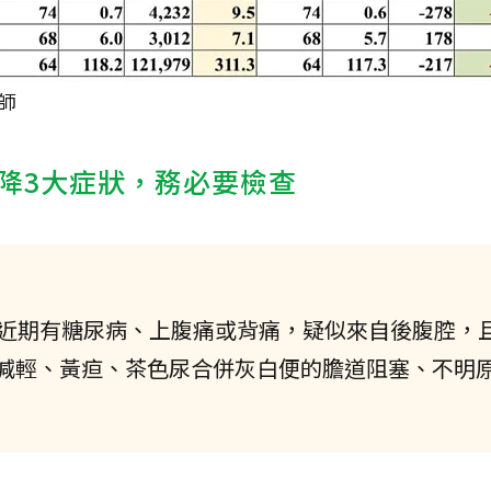
師
降3大症狀，務必要檢查
惟近期有糖尿病、上腹痛或背痛，疑似來自後腹腔，
減輕、黃疸、茶色尿合併灰白便的膽道阻塞、不明