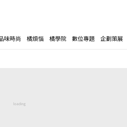
品味時尚
橘煩惱
橘學院
數位專題
企劃策展