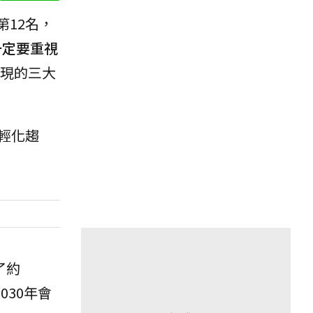
第12名，
一定要重視
現的三大
輕化趨
了約
030年會