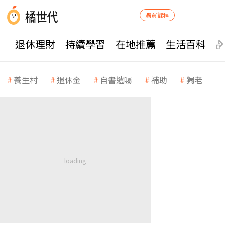
購買課程
退休理財
持續學習
在地推薦
生活百科
養生村
退休金
自書遺囑
補助
獨老