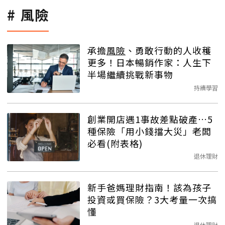
風險
承擔
風險
、勇敢行動的人收穫
更多！日本暢銷作家：人生下
半場繼續挑戰新事物
持續學習
創業開店遇1事故差點破產…5
種保險「用小錢擋大災」老闆
必看(附表格)
退休理財
新手爸媽理財指南！該為孩子
投資或買保險？3大考量一次搞
懂
退休理財