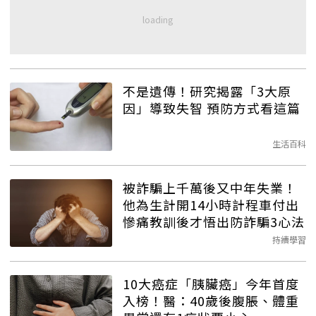
不是遺傳！研究揭露「3大原
因」導致失智 預防方式看這篇
生活百科
被詐騙上千萬後又中年失業！
他為生計開14小時計程車付出
慘痛教訓後才悟出防詐騙3心法
持續學習
10大癌症「胰臟癌」今年首度
入榜！醫：40歲後腹脹、體重