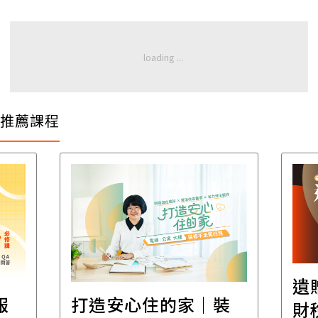
推薦課程
遺
報
打造安心住的家｜裝
財