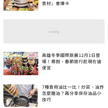
食材」會爆卡
高雄冬季國際旅展12月1日登
場！寒假、春節旅行趁現在搶
便宜
7種食用油比一比！炒菜、油炸
怎麼選油？再分享保存油品小
技巧