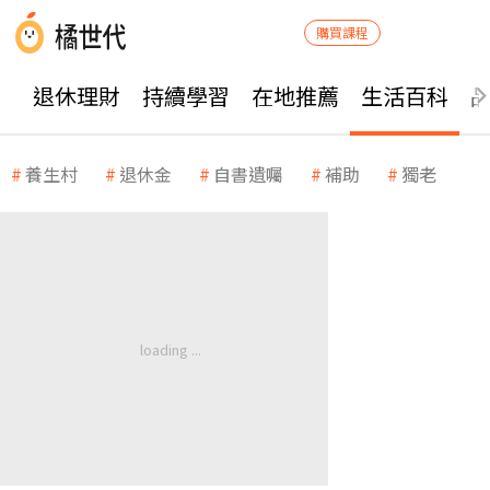
購買課程
退休理財
持續學習
在地推薦
生活百科
養生村
退休金
自書遺囑
補助
獨老