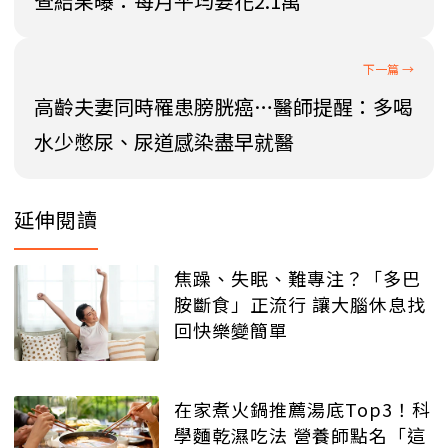
查結果曝：每月平均要花2.1萬
高齡夫妻同時罹患膀胱癌…醫師提醒：多喝
水少憋尿、尿道感染盡早就醫
延伸閱讀
焦躁、失眠、難專注？「多巴
胺斷食」正流行 讓大腦休息找
回快樂變簡單
在家煮火鍋推薦湯底Top3！科
學麵乾濕吃法 營養師點名「這