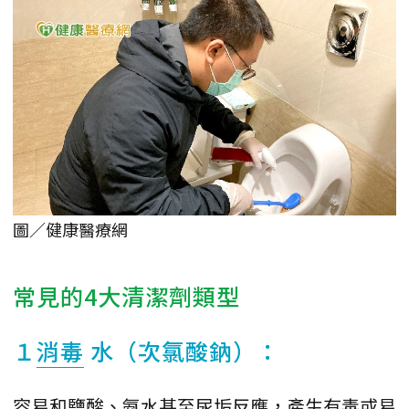
圖／健康醫療網
常見的4大清潔劑類型
１
消毒
水（次氯酸鈉）：
容易和鹽酸、氨水甚至尿垢反應，產生有毒或易