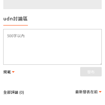
udn討論區
規範
發布
最新發表在前
全部評論 (
)
0