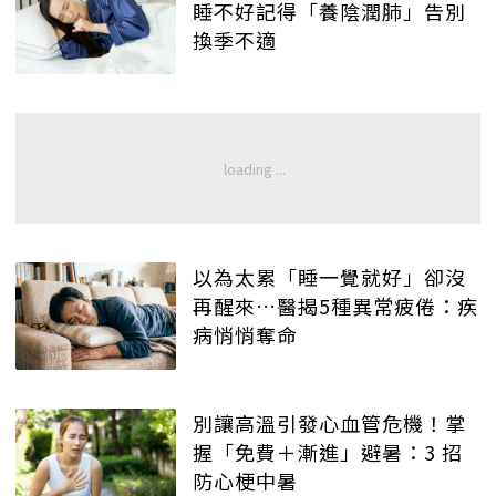
睡不好記得「養陰潤肺」告別
換季不適
以為太累「睡一覺就好」卻沒
再醒來…醫揭5種異常疲倦：疾
病悄悄奪命
別讓高溫引發心血管危機！掌
握「免費＋漸進」避暑：3 招
防心梗中暑