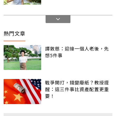
熱門文章
譚敦慈：迎接一個人老後，先
想5件事
戰爭開打，錢變廢紙？教授提
醒：這三件事比資產配置更重
要！