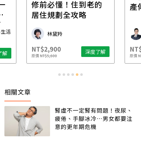
一
修前必懂！住到老的
產
一
居住規劃全攻略
先
毒生活
林黛羚
NT$2,900
NT$
深度了解
了解
原價
NT$5,600
原價
N
相關文章
腎虛不一定腎有問題！夜尿、
疲倦、手腳冰冷…男女都要注
意的更年期危機