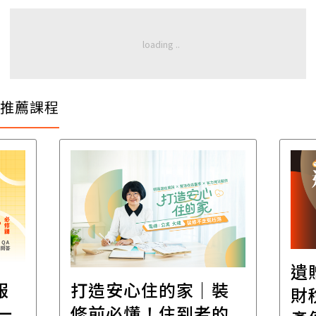
推薦課程
遺
報
打造安心住的家｜裝
財
一
修前必懂！住到老的