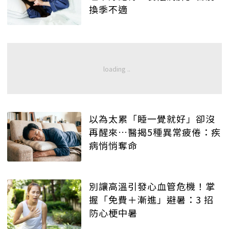
換季不適
以為太累「睡一覺就好」卻沒
再醒來…醫揭5種異常疲倦：疾
病悄悄奪命
別讓高溫引發心血管危機！掌
握「免費＋漸進」避暑：3 招
防心梗中暑