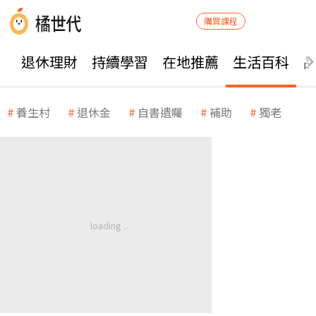
購買課程
退休理財
持續學習
在地推薦
生活百科
養生村
退休金
自書遺囑
補助
獨老