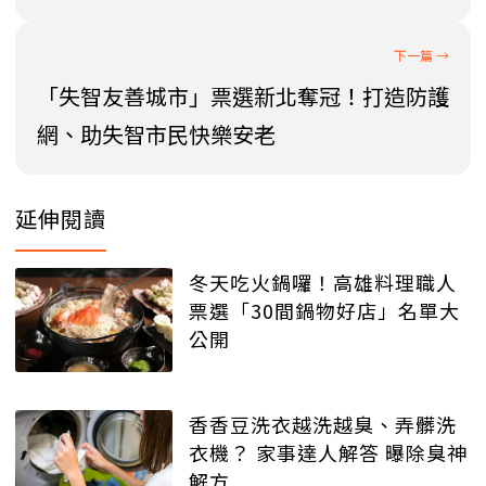
「失智友善城市」票選新北奪冠！打造防護
網、助失智市民快樂安老
延伸閱讀
冬天吃火鍋囉！高雄料理職人
票選「30間鍋物好店」名單大
公開
香香豆洗衣越洗越臭、弄髒洗
衣機？ 家事達人解答 曝除臭神
解方