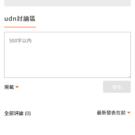
udn討論區
規範
發布
最新發表在前
全部評論 (
)
0