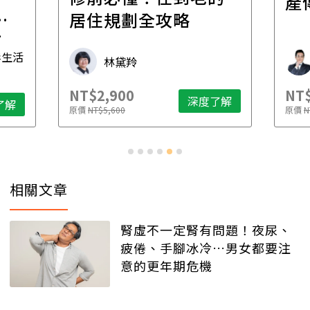
產
一
居住規劃全攻略
先
毒生活
林黛羚
NT$2,900
NT$
深度了解
了解
原價
NT$5,600
原價
N
相關文章
腎虛不一定腎有問題！夜尿、
疲倦、手腳冰冷…男女都要注
意的更年期危機