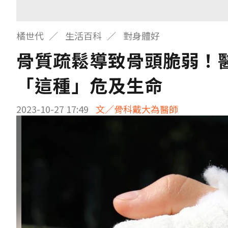
橘世代
生活百科
對身體好
骨質疏鬆導致骨頭脆弱！
「這種」危及生命
2023-10-27 17:49
文／骨科戴大為醫師