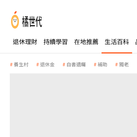
退休理財
持續學習
在地推薦
生活百科
養生村
退休金
自書遺囑
補助
獨老