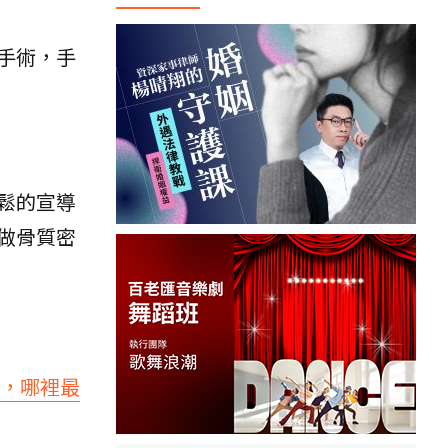
手術，手
鬆的宣導
做骨質密
，哪裡最