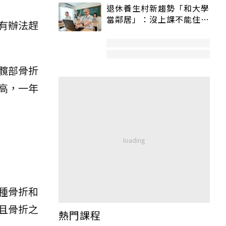
退休養生村新趨勢「和大學
當鄰居」：沒上課不能住、
有辦法趕
宿舍變養老房
髖部骨折
高，一年
種骨折和
且骨折之
熱門課程