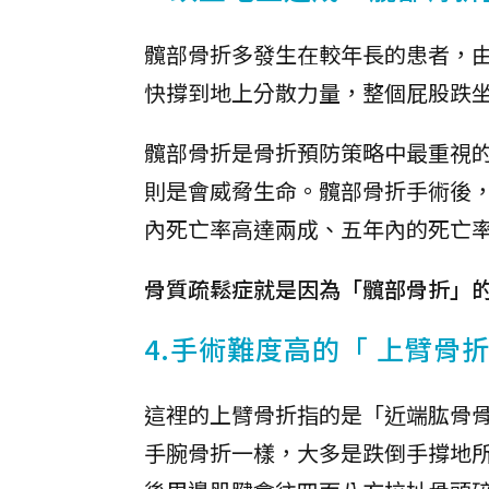
髖部骨折多發生在較年長的患者，
快撐到地上分散力量，整個屁股跌
髖部骨折是骨折預防策略中最重視
則是會威脅生命。髖部骨折手術後
內死亡率高達兩成、五年內的死亡
骨質疏鬆症就是因為「髖部骨折」
4.手術難度高的「 上臂骨
這裡的上臂骨折指的是「近端肱骨
手腕骨折一樣，大多是跌倒手撐地