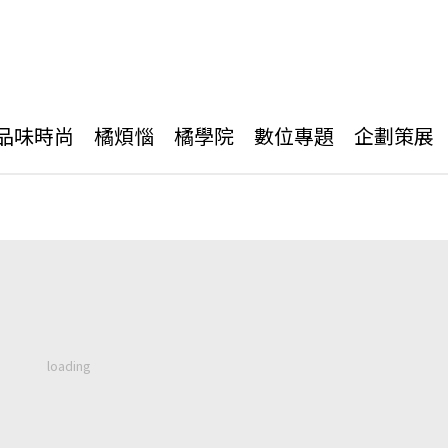
品味時尚
橘煩惱
橘學院
數位專題
企劃策展