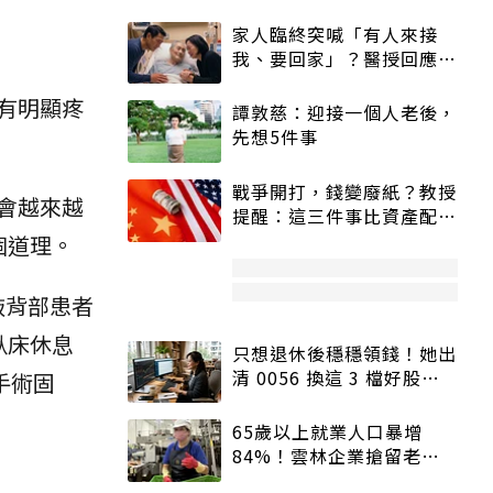
家人臨終突喊「有人來接
我、要回家」？醫授回應方
式快學：避免抱憾終生
有明顯疼
譚敦慈：迎接一個人老後，
先想5件事
戰爭開打，錢變廢紙？教授
會越來越
提醒：這三件事比資產配置
更重要！
個道理。
敲背部患者
臥床休息
只想退休後穩穩領錢！她出
清 0056 換這 3 檔好股：
手術固
股價高點照樣買
65歲以上就業人口暴增
84%！雲林企業搶留老員
工：穩定性高、經驗豐富