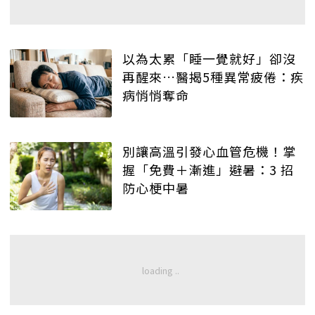
以為太累「睡一覺就好」卻沒
再醒來…醫揭5種異常疲倦：疾
病悄悄奪命
別讓高溫引發心血管危機！掌
握「免費＋漸進」避暑：3 招
防心梗中暑