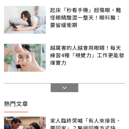
起床「秒看手機」超傷眼，難
怪眼睛酸澀一整天！眼科醫：
要留緩衝期
越厲害的人越會用眼睛！每天
練習4種「視覺力」工作更能發
揮實力
熱門文章
家人臨終突喊「有人來接我、
要回家」？醫授回應方式快