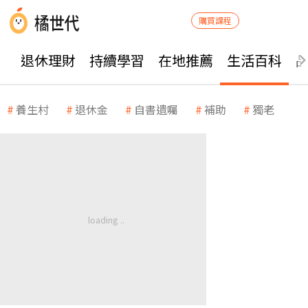
購買課程
退休理財
持續學習
在地推薦
生活百科
養生村
退休金
自書遺囑
補助
獨老