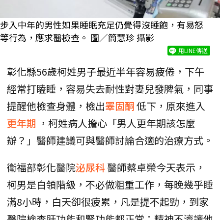
步入中年的男性如果睡眠充足仍覺得沒睡飽，有易怒
等行為，應求醫檢查。 圖／簡慧珍 攝影
用LINE傳送
彰化縣56歲柯姓男子最近半年容易疲倦，下午
經常打瞌睡，容易失去耐性對妻兒發脾氣，同事
提醒他檢查身體，檢出
睪固酮
低下，原來進入
更年期
，柯姓病人擔心「男人更年期該怎麼
辦？」醫師建議可與醫師討論合適的治療方式。
衛福部彰化醫院
泌尿科
醫師蔡卓榮今天表示，
柯男是白領階級，不必做粗重工作，每晚幾乎睡
滿8小時，白天卻很疲累，凡是提不起勁，到家
醫院檢查肝功能和腎功能都正常；精神不濟讓他