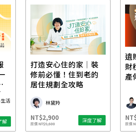
遺
報
打造安心住的家｜裝
財
一
修前必懂！住到老的
產
一
居住規劃全攻略
先
毒生活
林黛羚
NT$2,900
NT$
深度了解
了解
原價
NT$5,600
原價
N