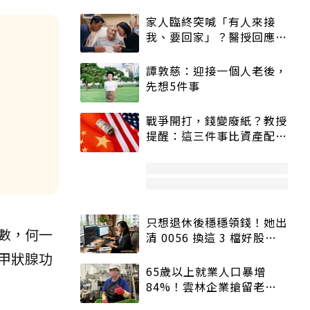
家人臨終突喊「有人來接
我、要回家」？醫授回應方
式快學：避免抱憾終生
譚敦慈：迎接一個人老後，
先想5件事
戰爭開打，錢變廢紙？教授
提醒：這三件事比資產配置
更重要！
只想退休後穩穩領錢！她出
數，何一
清 0056 換這 3 檔好股：
股價高點照樣買
甲狀腺功
65歲以上就業人口暴增
84%！雲林企業搶留老員
工：穩定性高、經驗豐富