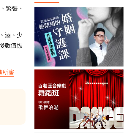
、緊張、
、酒、少
後數值恢
進所害