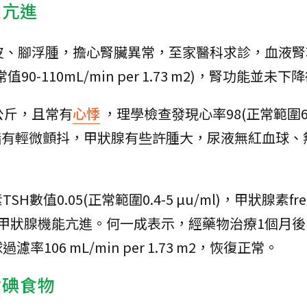
腺亢進
皮、腳浮腫，擔心腎臟異常，至家醫科求診，血液腎
值90-110mL/min per 1.73 m2)，腎功能並未
公斤，且常有
心悸
，理學檢查發現心率98(正常範圍6
78，手指有輕微顫抖，甲狀腺有些許腫大，尿液無紅血球
值0.05(正常範圍0.4-5 µu/ml)，甲狀腺素fre
g/dL)，有甲狀腺機能亢進。何一成表示，經藥物治療1個月
06 mL/min per 1.73 m2，恢復正常。
含碘食物