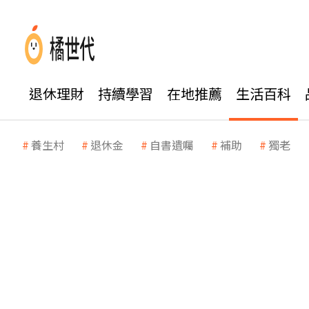
退休理財
持續學習
在地推薦
生活百科
養生村
退休金
自書遺囑
補助
獨老