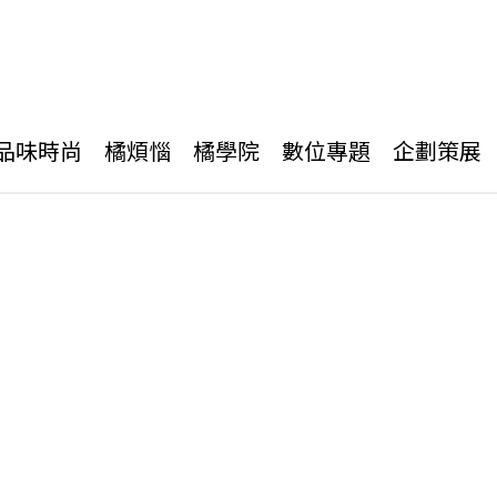
品味時尚
橘煩惱
橘學院
數位專題
企劃策展