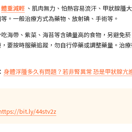
、
體重減輕
、肌肉無力、怕熱容易流汗、甲狀腺腫大
則等。一般治療方式為藥物、放射碘、手術等。
少吃海帶、紫菜、海苔等含碘量高的食物，另避免菸
療，要按時服藥追蹤，勿自行停藥或調整藥量。治療
：
身體浮腫多久有問題？若非腎異常 恐是甲狀腺亢
https://bit.ly/44stv2z