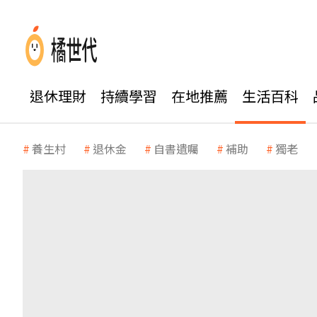
退休理財
持續學習
在地推薦
生活百科
養生村
退休金
自書遺囑
補助
獨老