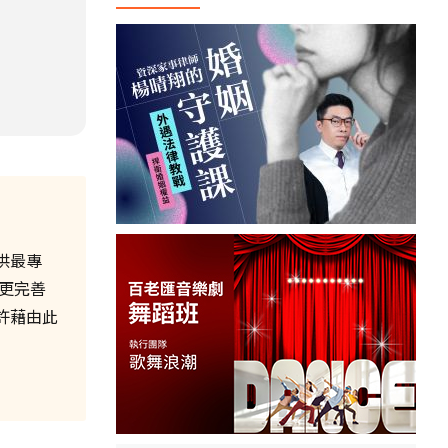
供最專
更完善
許藉由此