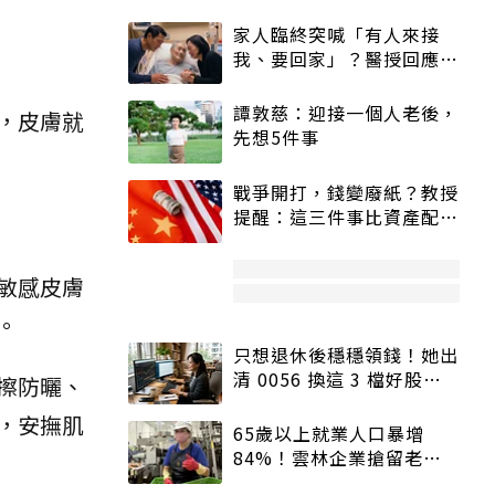
家人臨終突喊「有人來接
我、要回家」？醫授回應方
式快學：避免抱憾終生
譚敦慈：迎接一個人老後，
，皮膚就
先想5件事
戰爭開打，錢變廢紙？教授
提醒：這三件事比資產配置
更重要！
敏感皮膚
。
只想退休後穩穩領錢！她出
清 0056 換這 3 檔好股：
擦防曬、
股價高點照樣買
，安撫肌
65歲以上就業人口暴增
84%！雲林企業搶留老員
工：穩定性高、經驗豐富