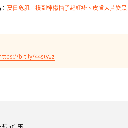
為：
夏日危肌／摸到檸檬柚子起紅疹、皮膚大片變黑
https://bit.ly/44stv2z
先想5件事