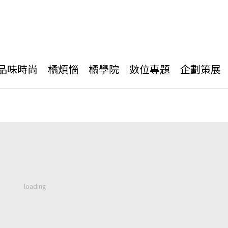
品味時尚
橘煩惱
橘學院
數位專題
企劃策展