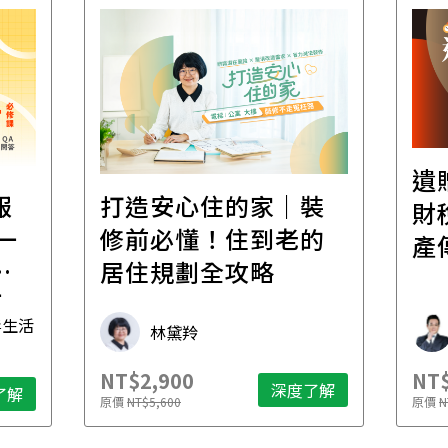
遺
報
打造安心住的家｜裝
財
一
修前必懂！住到老的
產
一
居住規劃全攻略
先
毒生活
林黛羚
NT$2,900
NT$
深度了解
了解
原價
NT$5,600
原價
N