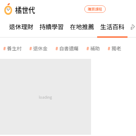
購買課程
退休理財
持續學習
在地推薦
生活百科
養生村
退休金
自書遺囑
補助
獨老