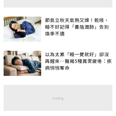
節氣立秋天氣熱又燥！乾咳、
睡不好記得「養陰潤肺」告別
換季不適
以為太累「睡一覺就好」卻沒
再醒來…醫揭5種異常疲倦：疾
病悄悄奪命