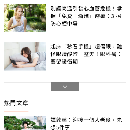
別讓高溫引發心血管危機！掌
握「免費＋漸進」避暑：3 招
防心梗中暑
起床「秒看手機」超傷眼，難
怪眼睛酸澀一整天！眼科醫：
要留緩衝期
熱門文章
譚敦慈：迎接一個人老後，先
想5件事