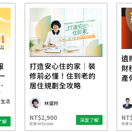
遺
報
打造安心住的家｜裝
財
一
修前必懂！住到老的
產
一
居住規劃全攻略
先
毒生活
林黛羚
NT$2,900
NT$
深度了解
了解
原價
NT$5,600
原價
N