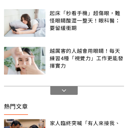
起床「秒看手機」超傷眼，難
怪眼睛酸澀一整天！眼科醫：
要留緩衝期
越厲害的人越會用眼睛！每天
練習4種「視覺力」工作更能發
揮實力
熱門文章
家人臨終突喊「有人來接我、