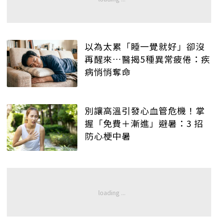
以為太累「睡一覺就好」卻沒
再醒來…醫揭5種異常疲倦：疾
病悄悄奪命
別讓高溫引發心血管危機！掌
握「免費＋漸進」避暑：3 招
防心梗中暑