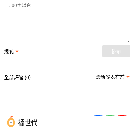
規範
發布
最新發表在前
全部評論 (
)
0