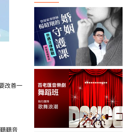
要改善一
以聽聽音