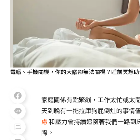
電腦、手機關機，你的大腦卻無法關機？睡前冥想助你好眠
家庭關係有點緊繃，工作太忙或太
天到晚有一拖拉庫狗屁倒灶的事情
慮
和壓力會持續追隨著我們一路到
際。