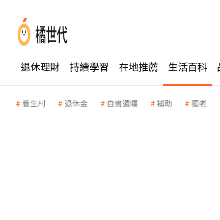
退休理財
持續學習
在地推薦
生活百科
養生村
退休金
自書遺囑
補助
獨老