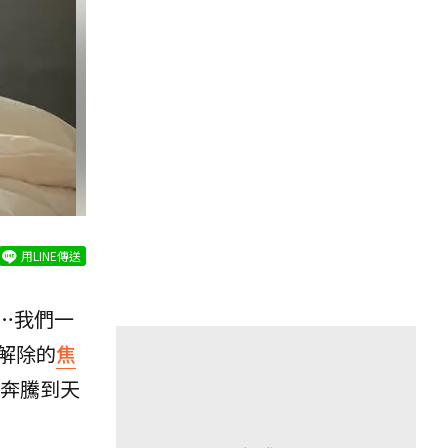
用LINE傳送
…我們一
解除的
焦
奔騰到天