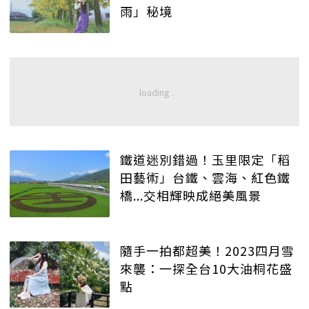
雨」秘境
鐵道迷別錯過！玉里限定「稻
田藝術」台鐵、雲海、紅色鐵
橋...交相輝映成絕美風景
隨手一拍都超美！2023四月雪
來襲：一探全台10大油桐花盛
點