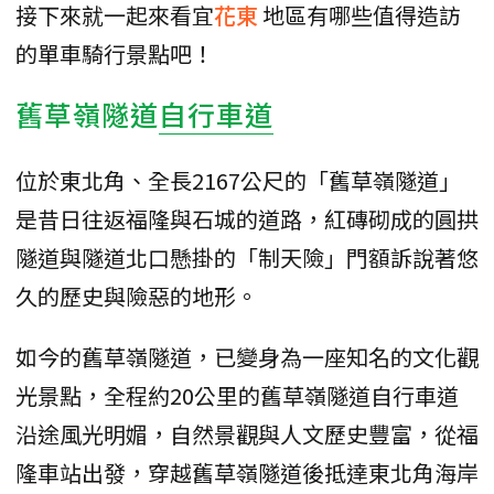
接下來就一起來看宜
花東
地區有哪些值得造訪
的單車騎行景點吧！
舊草嶺隧道
自行車道
位於東北角、全長2167公尺的「舊草嶺隧道」
是昔日往返福隆與石城的道路，紅磚砌成的圓拱
隧道與隧道北口懸掛的「制天險」門額訴說著悠
久的歷史與險惡的地形。
如今的舊草嶺隧道，已變身為一座知名的文化觀
光景點，全程約20公里的舊草嶺隧道自行車道
沿途風光明媚，自然景觀與人文歷史豐富，從福
隆車站出發，穿越舊草嶺隧道後抵達東北角海岸