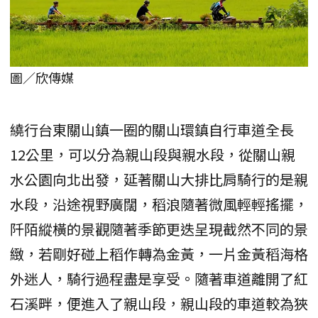
圖／欣傳媒
繞行台東關山鎮一圈的關山環鎮自行車道全長
12公里，可以分為親山段與親水段，從關山親
水公園向北出發，延著關山大排比肩騎行的是親
水段，沿途視野廣闊，稻浪隨著微風輕輕搖擺，
阡陌縱橫的景觀隨著季節更迭呈現截然不同的景
緻，若剛好碰上稻作轉為金黃，一片金黃稻海格
外迷人，騎行過程盡是享受。隨著車道離開了紅
石溪畔，便進入了親山段，親山段的車道較為狹