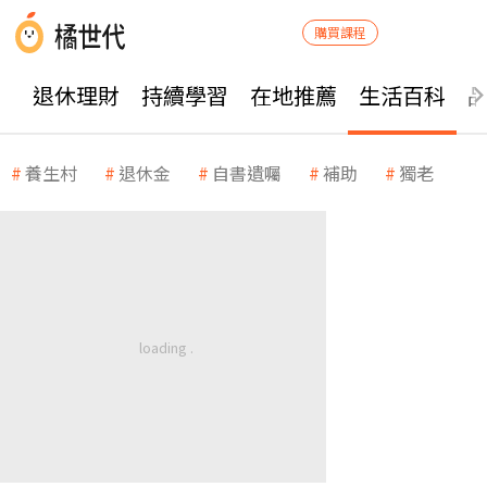
購買課程
退休理財
持續學習
在地推薦
生活百科
養生村
退休金
自書遺囑
補助
獨老