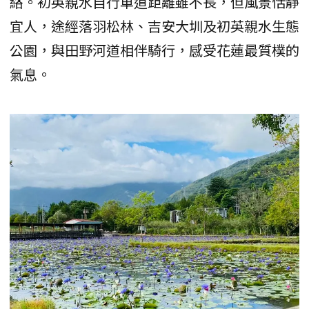
絡。初英親水自行車道距離雖不長，但風景恬靜
宜人，途經落羽松林、吉安大圳及初英親水生態
公園，與田野河道相伴騎行，感受花蓮最質樸的
氣息。