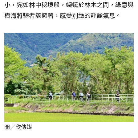
小，宛如林中秘境般，蜿蜒於林木之間，綠意與
樹海將騎者簇擁著，感受別緻的靜謐氣息。
圖／欣傳媒