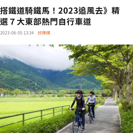
搭鐵道騎鐵馬！2023追風去》精
選７大東部熱門自行車道
2023-06-05 13:34
欣傳媒