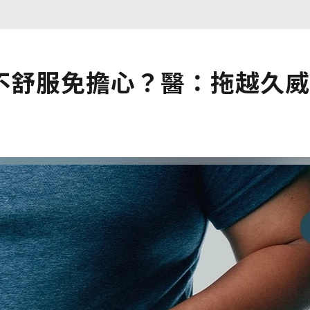
不舒服免擔心？醫：拖越久威