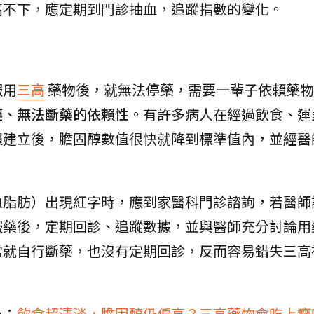
高不下，應定期到門診抽血，追蹤指數的變化。
服用
三高
藥物後，就無法停藥，需要一輩子依賴藥物
癮、無法斷藥的依賴性
。有許多病人在經過飲食、運
慣建立後，膽固醇數值很快就降到標準值內，並經醫
血脂肪）出現紅字時，應到家醫科門診諮詢，若醫師
服藥後，定期回診、追蹤數據，並與醫師充分討論用
常就自行斷藥，也沒有定期回診，反而容易錯失三高
為：
飲食超清淡，膽固醇仍偏高？三高藥物會吃上癮