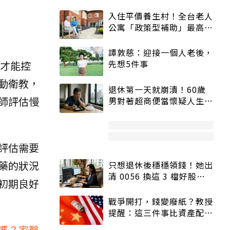
入住平價養生村！全台老人
公寓「政策型補助」最高打
5折
譚敦慈：迎接一個人老後，
先想5件事
才能控
動衛教，
退休第一天就崩潰！60歲
師評估慢
男對著超商便當懷疑人生
「一切好安靜」
評估需要
藥的狀況
只想退休後穩穩領錢！她出
清 0056 換這 3 檔好股：
初期良好
股價高點照樣買
戰爭開打，錢變廢紙？教授
提醒：這三件事比資產配置
更重要！
嗎？家醫