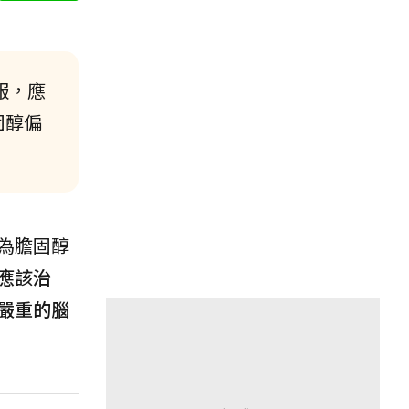
服，應
固醇偏
為膽固醇
應該治
嚴重的腦