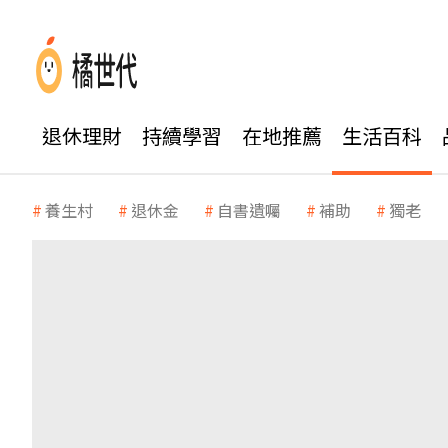
退休理財
持續學習
在地推薦
生活百科
養生村
退休金
自書遺囑
補助
獨老