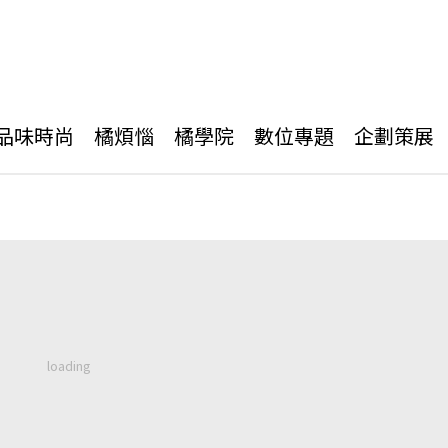
品味時尚
橘煩惱
橘學院
數位專題
企劃策展