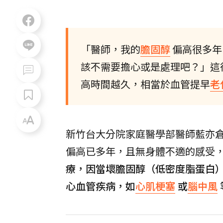
「醫師，我的
膽固醇
偏高很多年
該不需要擔心或是處理吧？」這
高時間越久，相當於血管提早
老
新竹台大分院家庭醫學部醫師藍亦
偏高已多年，且無身體不適的感受
療，因當壞膽固醇（低密度脂蛋白
心血管疾病，如
心肌梗塞
或
腦中風