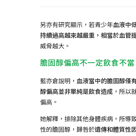
另亦有研究顯示，若青少年
血液中
持續過高越來越嚴重，相當於血管
威脅越大。
膽固醇偏高不一定飲食不當
藍亦倉說明，
血液當中的膽固醇僅
醇偏高並非單純是飲食造成
，所以
偏高。
她解釋，排除其他身體疾病，所導
性的膽固醇，歸咎於
遺傳和體質性