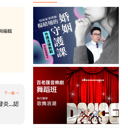
與編輯
...認