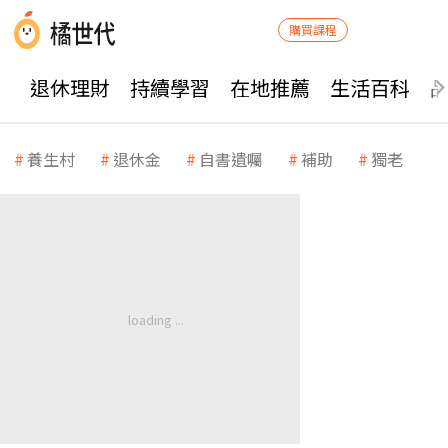
購買課程
退休理財
持續學習
在地推薦
生活百科
養生村
退休金
自書遺囑
補助
獨老