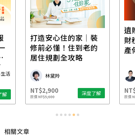
遺
報
打造安心住的家｜裝
財
一
修前必懂！住到老的
產
一
居住規劃全攻略
先
毒生活
林黛羚
NT$2,900
NT$
深度了解
了解
原價
NT$5,600
原價
N
相關文章