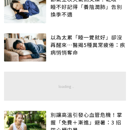
睡不好記得「養陰潤肺」告別
換季不適
以為太累「睡一覺就好」卻沒
再醒來…醫揭5種異常疲倦：疾
病悄悄奪命
別讓高溫引發心血管危機！掌
握「免費＋漸進」避暑：3 招
防心梗中暑