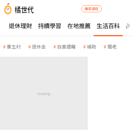
購買課程
退休理財
持續學習
在地推薦
生活百科
養生村
退休金
自書遺囑
補助
獨老