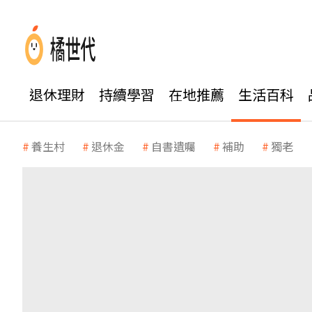
退休理財
持續學習
在地推薦
生活百科
養生村
退休金
自書遺囑
補助
獨老