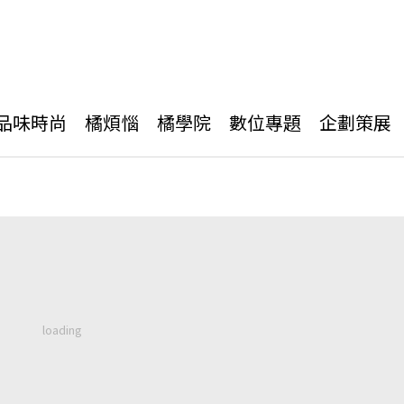
品味時尚
橘煩惱
橘學院
數位專題
企劃策展