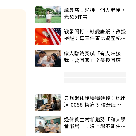
譚敦慈：迎接一個人老後，
先想5件事
戰爭開打，錢變廢紙？教授
提醒：這三件事比資產配置
更重要！
家人臨終突喊「有人來接
我、要回家」？醫授回應方
式快學：避免抱憾終生
只想退休後穩穩領錢！她出
清 0056 換這 3 檔好股：
股價高點照樣買
退休養生村新趨勢「和大學
當鄰居」：沒上課不能住、
宿舍變養老房