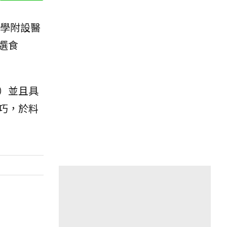
學附設醫
選食
）並且具
巧，於料