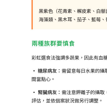
黑紫色（花青素、檞皮素、白藜
海藻類、黑木耳、茄子、藍莓、
兩種族群要慎食
彩虹選食法強調多蔬果，因此有血
• 糖尿病友：
需留意每日水果的攝
間當點心。
• 腎臟病友：
需注意鉀離子的攝取
評估，並依個案狀況做另行調整。