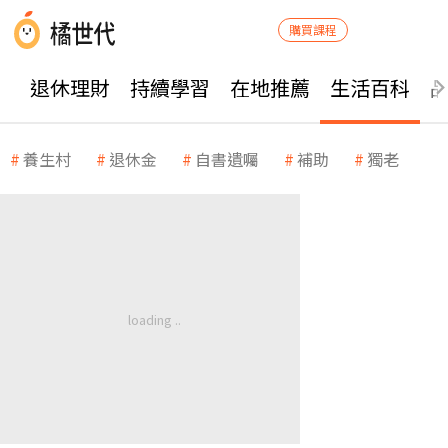
購買課程
退休理財
持續學習
在地推薦
生活百科
養生村
退休金
自書遺囑
補助
獨老