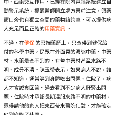
中、西藥交互作用，已經在院內電腦系統建立自
動警示系統，提醒醫師開立處方藥前注意，領藥
窗口旁也有獨立空間的藥物諮詢室，可以提供病
人充足而且正確的
用藥資訊
。
不過，在
健保
的雲端藥歷上，只查得到健保給
付的科學中藥，民眾在外面買的濃縮中藥、中藥
材、水藥是查不到的，有些中藥材甚至來路不
明、成分不清。陳玉瑩表示，如果病人不說，誰
都不知道，通常等到身體吃出問題、住院了，病
人才會誠實回答。過去看到不少病人肝腎出問
題，住院時才承認長期混服來路不明的中藥材，
還得請他的家人把東西帶來醫院化驗，才能確定
他到底吃了什麼。