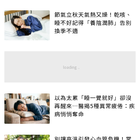
節氣立秋天氣熱又燥！乾咳、
睡不好記得「養陰潤肺」告別
換季不適
以為太累「睡一覺就好」卻沒
再醒來…醫揭5種異常疲倦：疾
病悄悄奪命
別讓高溫引發心血管危機！掌