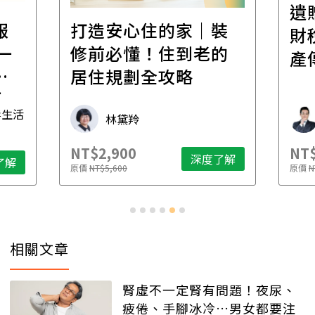
遺
報
打造安心住的家｜裝
財
一
修前必懂！住到老的
產
一
居住規劃全攻略
先
毒生活
林黛羚
NT$2,900
NT$
深度了解
了解
原價
NT$5,600
原價
N
相關文章
腎虛不一定腎有問題！夜尿、
疲倦、手腳冰冷…男女都要注